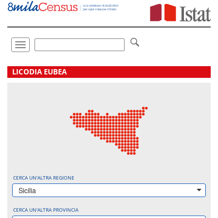
Vai
direttamente
a:
Contenuto
Ricerca
Toggle
navigation
.
LICODIA EUBEA
CERCA UN'ALTRA REGIONE
Sicilia
CERCA UN'ALTRA PROVINCIA