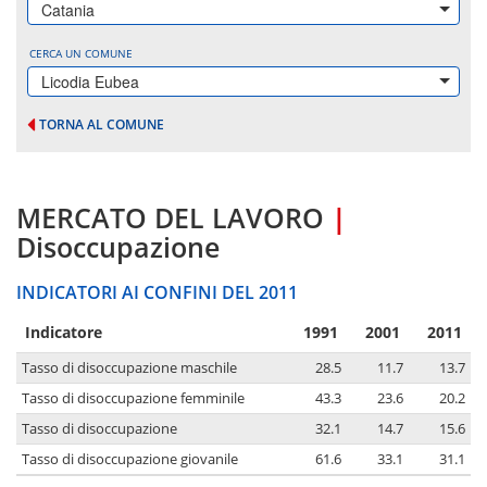
Catania
CERCA UN COMUNE
Licodia Eubea
TORNA AL COMUNE
MERCATO DEL LAVORO
|
Disoccupazione
INDICATORI AI CONFINI DEL 2011
Indicatore
1991
2001
2011
Tasso di disoccupazione maschile
28.5
11.7
13.7
Tasso di disoccupazione femminile
43.3
23.6
20.2
Tasso di disoccupazione
32.1
14.7
15.6
Tasso di disoccupazione giovanile
61.6
33.1
31.1