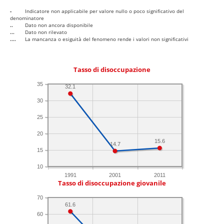
-
Indicatore non applicabile per valore nullo o poco significativo del
denominatore
..
Dato non ancora disponibile
...
Dato non rilevato
....
La mancanza o esiguità del fenomeno rende i valori non significativi
Tasso di disoccupazione
35
32.1
30
25
20
15.6
14.7
15
10
1991
2001
2011
Tasso di disoccupazione giovanile
70
61.6
60