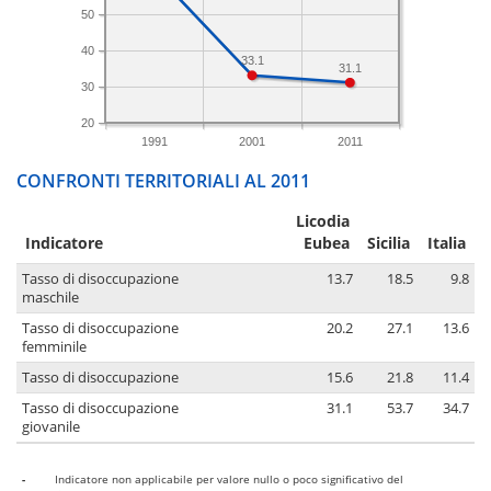
50
40
33.1
31.1
30
20
1991
2001
2011
CONFRONTI TERRITORIALI AL 2011
Licodia
Indicatore
Eubea
Sicilia
Italia
Tasso di disoccupazione
13.7
18.5
9.8
maschile
Tasso di disoccupazione
20.2
27.1
13.6
femminile
Tasso di disoccupazione
15.6
21.8
11.4
Tasso di disoccupazione
31.1
53.7
34.7
giovanile
-
Indicatore non applicabile per valore nullo o poco significativo del