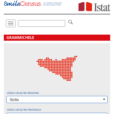
Vai
direttamente
a:
Contenuto
Ricerca
Toggle
navigation
.
GRAMMICHELE
CERCA UN'ALTRA REGIONE
Sicilia
CERCA UN'ALTRA PROVINCIA