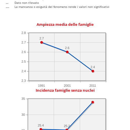
...
Dato non rilevato
....
La mancanza o esiguità del fenomeno rende i valori non significativi
Ampiezza media delle famiglie
2.8
2.7
2.7
2.6
2.6
2.5
2.4
2.4
2.3
1991
2001
2011
Incidenza famiglie senza nuclei
35
30
25.4
25.2