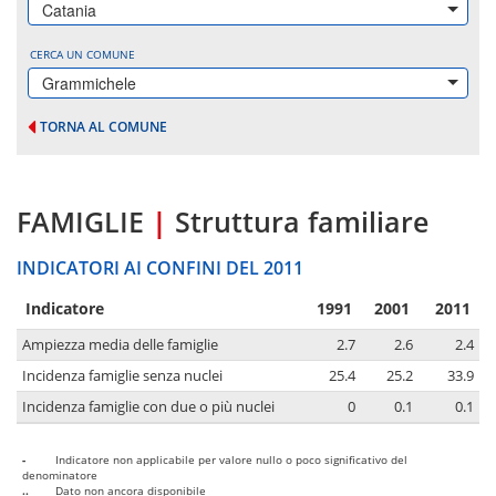
Catania
CERCA UN COMUNE
Grammichele
TORNA AL COMUNE
FAMIGLIE
|
Struttura familiare
INDICATORI AI CONFINI DEL 2011
Indicatore
1991
2001
2011
Ampiezza media delle famiglie
2.7
2.6
2.4
Incidenza famiglie senza nuclei
25.4
25.2
33.9
Incidenza famiglie con due o più nuclei
0
0.1
0.1
-
Indicatore non applicabile per valore nullo o poco significativo del
denominatore
..
Dato non ancora disponibile