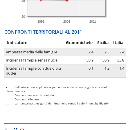
25
20
1991
2001
2011
CONFRONTI TERRITORIALI AL 2011
Indicatore
Grammichele
Sicilia
Italia
Ampiezza media delle famiglie
2.4
2.5
2.4
Incidenza famiglie senza nuclei
33.9
30.9
33.8
Incidenza famiglie con due o più
0.1
1.2
1.4
nuclei
-
Indicatore non applicabile per valore nullo o poco significativo del
denominatore
..
Dato non ancora disponibile
...
Dato non rilevato
....
La mancanza o esiguità del fenomeno rende i valori non significativi