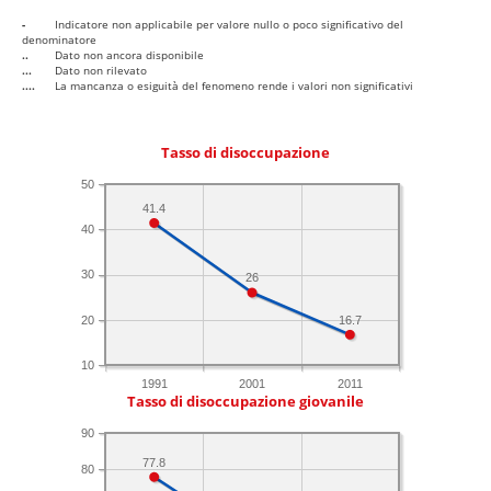
-
Indicatore non applicabile per valore nullo o poco significativo del
denominatore
..
Dato non ancora disponibile
...
Dato non rilevato
....
La mancanza o esiguità del fenomeno rende i valori non significativi
Tasso di disoccupazione
50
41.4
40
30
26
20
16.7
10
1991
2001
2011
Tasso di disoccupazione giovanile
90
77.8
80