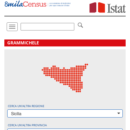
Vai
direttamente
a:
Contenuto
Ricerca
Toggle
navigation
.
GRAMMICHELE
CERCA UN'ALTRA REGIONE
Sicilia
CERCA UN'ALTRA PROVINCIA