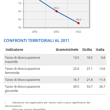
70
60.1
60
50
45.5
40
1991
2001
2011
CONFRONTI TERRITORIALI AL 2011
Indicatore
Grammichele
Sicilia
Italia
Tasso di disoccupazione
13.5
18.5
9.8
maschile
Tasso di disoccupazione
22.6
27.1
13.6
femminile
Tasso di disoccupazione
16.7
21.8
11.4
Tasso di disoccupazione
45.5
53.7
34.7
giovanile
-
Indicatore non applicabile per valore nullo o poco significativo del
denominatore
..
Dato non ancora disponibile