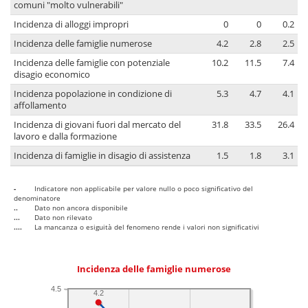
comuni "molto vulnerabili"
Incidenza di alloggi impropri
0
0
0.2
Incidenza delle famiglie numerose
4.2
2.8
2.5
Incidenza delle famiglie con potenziale
10.2
11.5
7.4
disagio economico
Incidenza popolazione in condizione di
5.3
4.7
4.1
affollamento
Incidenza di giovani fuori dal mercato del
31.8
33.5
26.4
lavoro e dalla formazione
Incidenza di famiglie in disagio di assistenza
1.5
1.8
3.1
-
Indicatore non applicabile per valore nullo o poco significativo del
denominatore
..
Dato non ancora disponibile
...
Dato non rilevato
....
La mancanza o esiguità del fenomeno rende i valori non significativi
Incidenza delle famiglie numerose
4.5
4.2