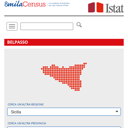
Vai
direttamente
a:
Contenuto
Ricerca
Toggle
navigation
.
BELPASSO
CERCA UN'ALTRA REGIONE
Sicilia
CERCA UN'ALTRA PROVINCIA