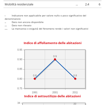
Mobilità residenziale
...
2.4
6
-
Indicatore non applicabile per valore nullo o poco significativo del
denominatore
..
Dato non ancora disponibile
...
Dato non rilevato
....
La mancanza o esiguità del fenomeno rende i valori non significativi
Indice di affollamento delle abitazioni
0.95
0.9
0.90
0.85
0.8
0.8
0.80
0.75
1991
2001
2011
Indice di sottoutilizzo delle abitazioni
34
33