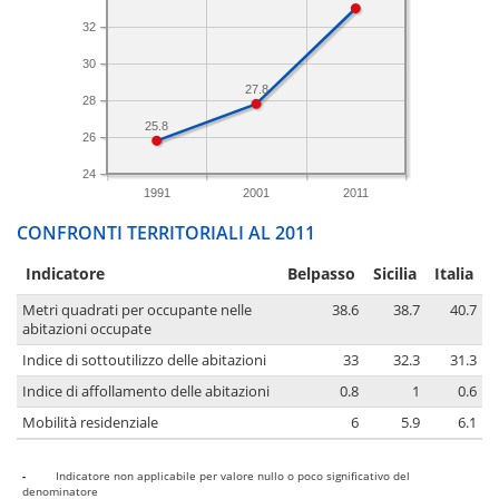
32
30
27.8
28
25.8
26
24
1991
2001
2011
CONFRONTI TERRITORIALI AL 2011
Indicatore
Belpasso
Sicilia
Italia
Metri quadrati per occupante nelle
38.6
38.7
40.7
abitazioni occupate
Indice di sottoutilizzo delle abitazioni
33
32.3
31.3
Indice di affollamento delle abitazioni
0.8
1
0.6
Mobilità residenziale
6
5.9
6.1
-
Indicatore non applicabile per valore nullo o poco significativo del
denominatore