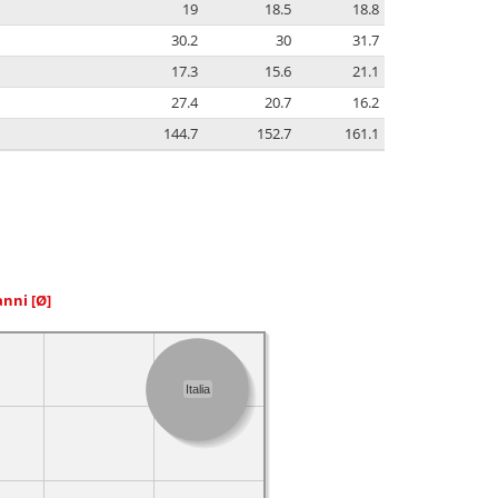
19
18.5
18.8
30.2
30
31.7
17.3
15.6
21.1
27.4
20.7
16.2
144.7
152.7
161.1
 anni
[Ø]
Italia