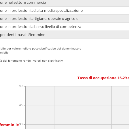
ione nel settore commercio
one in professioni ad alta-media specializzazione
one in professioni artigiane, operaie o agricole
one in professioni a basso livello di competenza
dipendenti maschi/femmine
bile per valore nullo o poco significativo del denominatore
nibile
 del fenomeno rende i valori non significativi
Tasso di occupazione 15-29
40
35
 femminile
30