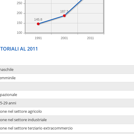
250
187.3
200
145.8
150
100
1991
2001
2011
TORIALI AL 2011
maschile
femminile
upazionale
5-29 anni
one nel settore agricolo
one nel settore industriale
ione nel settore terziario extracommercio