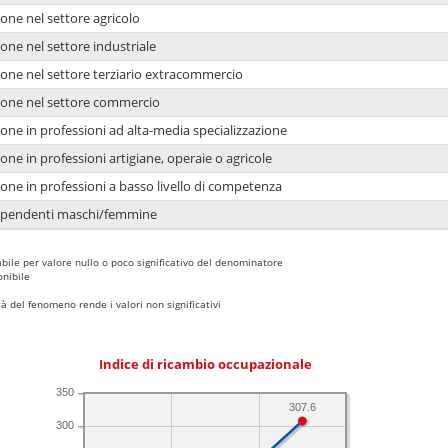
one nel settore agricolo
one nel settore industriale
ione nel settore terziario extracommercio
ione nel settore commercio
one in professioni ad alta-media specializzazione
one in professioni artigiane, operaie o agricole
one in professioni a basso livello di competenza
dipendenti maschi/femmine
bile per valore nullo o poco significativo del denominatore
nibile
 del fenomeno rende i valori non significativi
Indice di ricambio occupazionale
350
307.6
300