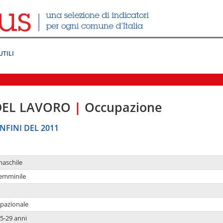
UTILI
DEL LAVORO
|
Occupazione
NFINI DEL 2011
maschile
femminile
upazionale
5-29 anni