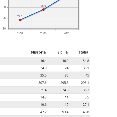
28.9
30
24.1
25
20
1991
2001
2011
Nissoria
Sicilia
Italia
46.4
46.9
54.8
24.9
24
36.1
35.5
35
45
307.6
295.3
298.1
21.4
24.3
36.3
14.3
11
5.5
19.6
17
27.1
47.2
53.4
48.6