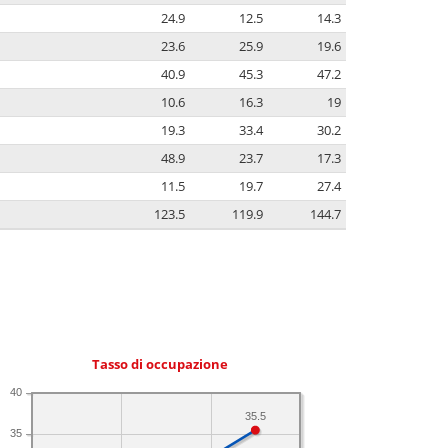
24.9
12.5
14.3
23.6
25.9
19.6
40.9
45.3
47.2
10.6
16.3
19
19.3
33.4
30.2
48.9
23.7
17.3
11.5
19.7
27.4
123.5
119.9
144.7
Tasso di occupazione
40
35.5
35