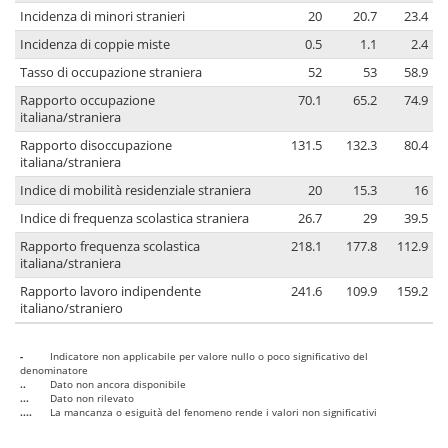
Incidenza di minori stranieri
20
20.7
23.4
Incidenza di coppie miste
0.5
1.1
2.4
Tasso di occupazione straniera
52
53
58.9
Rapporto occupazione
70.1
65.2
74.9
italiana/straniera
Rapporto disoccupazione
131.5
132.3
80.4
italiana/straniera
Indice di mobilità residenziale straniera
20
15.3
16
Indice di frequenza scolastica straniera
26.7
29
39.5
Rapporto frequenza scolastica
218.1
177.8
112.9
italiana/straniera
Rapporto lavoro indipendente
241.6
109.9
159.2
italiano/straniero
-
Indicatore non applicabile per valore nullo o poco significativo del
denominatore
..
Dato non ancora disponibile
...
Dato non rilevato
....
La mancanza o esiguità del fenomeno rende i valori non significativi