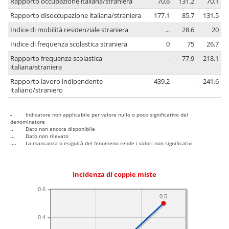
Rapporto occupazione italiana/straniera
70.6
131.2
70.1
Rapporto disoccupazione italiana/straniera
177.1
85.7
131.5
Indice di mobilità residenziale straniera
...
28.6
20
Indice di frequenza scolastica straniera
0
75
26.7
Rapporto frequenza scolastica
-
77.9
218.1
italiana/straniera
Rapporto lavoro indipendente
439.2
-
241.6
italiano/straniero
-
Indicatore non applicabile per valore nullo o poco significativo del
denominatore
..
Dato non ancora disponibile
...
Dato non rilevato
....
La mancanza o esiguità del fenomeno rende i valori non significativi
Incidenza di coppie miste
0.6
0.5
0.4