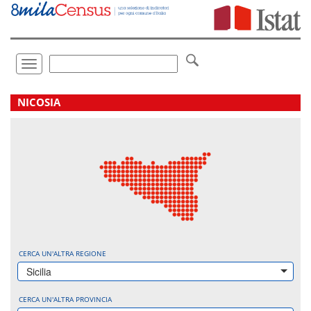
Vai
direttamente
a:
Contenuto
Ricerca
Toggle
navigation
.
NICOSIA
CERCA UN'ALTRA REGIONE
Sicilia
CERCA UN'ALTRA PROVINCIA