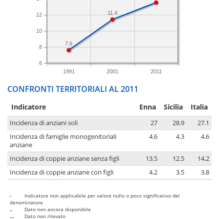
11.4
12
10
7.6
8
6
1991
2001
2011
CONFRONTI TERRITORIALI AL 2011
Indicatore
Enna
Sicilia
Italia
Incidenza di anziani soli
27
28.9
27.1
Incidenza di famiglie monogenitoriali
4.6
4.3
4.6
anziane
Incidenza di coppie anziane senza figli
13.5
12.5
14.2
Incidenza di coppie anziane con figli
4.2
3.5
3.8
-
Indicatore non applicabile per valore nullo o poco significativo del
denominatore
..
Dato non ancora disponibile
...
Dato non rilevato