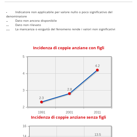
-
Indicatore non applicabile per valore nullo o poco significativo del
denominatore
..
Dato non ancora disponibile
...
Dato non rilevato
....
La mancanza o esiguità del fenomeno rende i valori non significativi
Incidenza di coppie anziane con figli
5
4.2
4
2.8
3
2.3
2
1991
2001
2011
Incidenza di coppie anziane senza figli
16
13.5
14