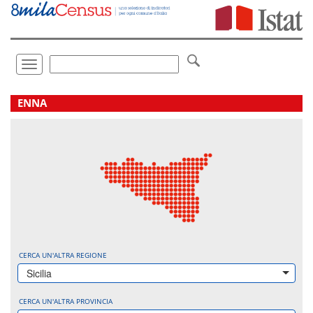
Vai
direttamente
a:
Contenuto
Ricerca
Toggle
navigation
.
ENNA
CERCA UN'ALTRA REGIONE
Sicilia
CERCA UN'ALTRA PROVINCIA