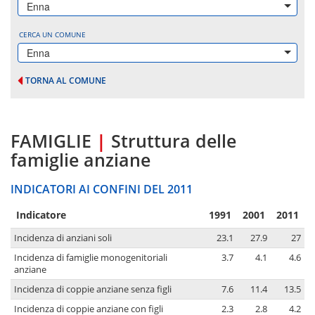
Enna
CERCA UN COMUNE
Enna
TORNA AL COMUNE
FAMIGLIE
|
Struttura delle
famiglie anziane
INDICATORI AI CONFINI DEL 2011
Indicatore
1991
2001
2011
Incidenza di anziani soli
23.1
27.9
27
Incidenza di famiglie monogenitoriali
3.7
4.1
4.6
anziane
Incidenza di coppie anziane senza figli
7.6
11.4
13.5
Incidenza di coppie anziane con figli
2.3
2.8
4.2