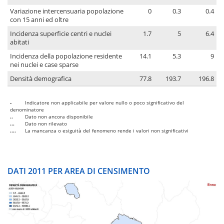
Variazione intercensuaria popolazione
0
0.3
0.4
con 15 anni ed oltre
Incidenza superficie centri e nuclei
1.7
5
6.4
abitati
Incidenza della popolazione residente
14.1
5.3
9
nei nuclei e case sparse
Densità demografica
77.8
193.7
196.8
-
Indicatore non applicabile per valore nullo o poco significativo del
denominatore
..
Dato non ancora disponibile
...
Dato non rilevato
....
La mancanza o esiguità del fenomeno rende i valori non significativi
DATI 2011 PER AREA DI CENSIMENTO