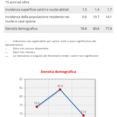
15 anni ed oltre
Incidenza superficie centri e nuclei abitati
1.5
1.4
1.7
Incidenza della popolazione residente nei
6.6
10.7
14.1
nuclei e case sparse
Densità demografica
78.8
80.8
77.8
-
Indicatore non applicabile per valore nullo o poco significativo del
denominatore
..
Dato non ancora disponibile
...
Dato non rilevato
....
La mancanza o esiguità del fenomeno rende i valori non significativi
Densità demografica
82
80.8
81
80
78.8
79
77.8
78