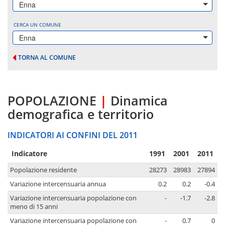
Enna
CERCA UN COMUNE
Enna
TORNA AL COMUNE
POPOLAZIONE
|
Dinamica
demografica e territorio
INDICATORI AI CONFINI DEL 2011
Indicatore
1991
2001
2011
Popolazione residente
28273
28983
27894
Variazione intercensuaria annua
0.2
0.2
-0.4
Variazione intercensuaria popolazione con
-
-1.7
-2.8
meno di 15 anni
Variazione intercensuaria popolazione con
-
0.7
0