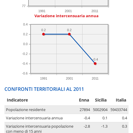
77
1991
2001
2011
Variazione intercensuaria annua
0.4
0.2
0.2
0.2
0.0
-0.2
-0.4
-0.4
-0.6
1991
2001
2011
CONFRONTI TERRITORIALI AL 2011
Indicatore
Enna
Sicilia
Italia
Popolazione residente
27894
5002904
59433744
Variazione intercensuaria annua
-0.4
0.1
0.4
Variazione intercensuaria popolazione
-2.8
-1.3
0.3
con meno di 15 anni