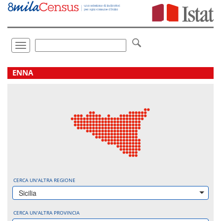
Vai
direttamente
a:
Contenuto
Ricerca
Toggle
navigation
.
ENNA
CERCA UN'ALTRA REGIONE
Sicilia
CERCA UN'ALTRA PROVINCIA