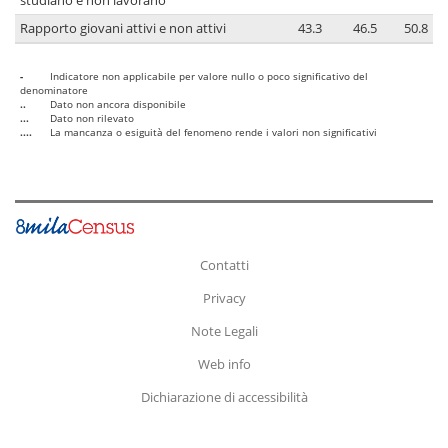
studiano e non lavorano
Rapporto giovani attivi e non attivi
43.3
46.5
50.8
-
Indicatore non applicabile per valore nullo o poco significativo del
denominatore
..
Dato non ancora disponibile
...
Dato non rilevato
....
La mancanza o esiguità del fenomeno rende i valori non significativi
Contatti
Privacy
Note Legali
Web info
Dichiarazione di accessibilità