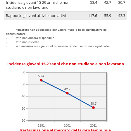
Incidenza giovani 15-29 anni che non
53.4
42.7
30.7
studiano e non lavorano
Rapporto giovani attivi e non attivi
117.6
55.9
43.3
-
Indicatore non applicabile per valore nullo o poco significativo del
denominatore
..
Dato non ancora disponibile
...
Dato non rilevato
....
La mancanza o esiguità del fenomeno rende i valori non significativi
Incidenza giovani 15-29 anni che non studiano e non lavorano
60
53.4
50
42.7
40
30.7
30
20
1991
2001
2011
Partecipazione al mercato del lavoro femminile