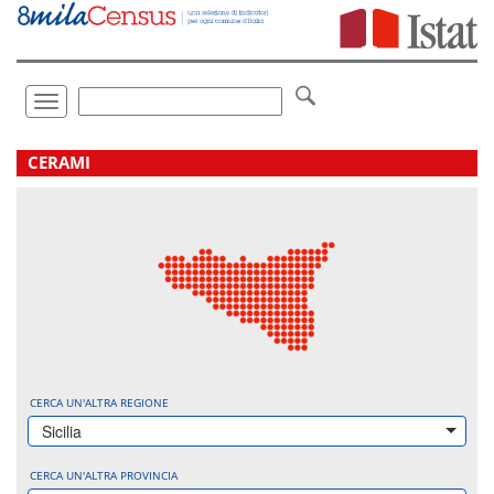
Vai
direttamente
a:
Contenuto
Ricerca
Toggle
navigation
.
CERAMI
CERCA UN'ALTRA REGIONE
Sicilia
CERCA UN'ALTRA PROVINCIA