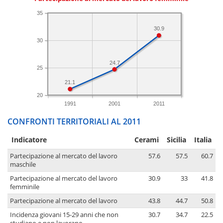
35
30.9
30
24.7
25
21.1
20
1991
2001
2011
CONFRONTI TERRITORIALI AL 2011
Indicatore
Cerami
Sicilia
Italia
Partecipazione al mercato del lavoro
57.6
57.5
60.7
maschile
Partecipazione al mercato del lavoro
30.9
33
41.8
femminile
Partecipazione al mercato del lavoro
43.8
44.7
50.8
Incidenza giovani 15-29 anni che non
30.7
34.7
22.5