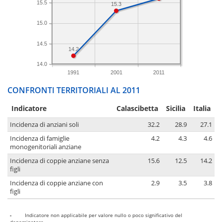
15.5
15.3
15.0
14.5
14.2
14.0
1991
2001
2011
CONFRONTI TERRITORIALI AL 2011
Indicatore
Calascibetta
Sicilia
Italia
Incidenza di anziani soli
32.2
28.9
27.1
Incidenza di famiglie
4.2
4.3
4.6
monogenitoriali anziane
Incidenza di coppie anziane senza
15.6
12.5
14.2
figli
Incidenza di coppie anziane con
2.9
3.5
3.8
figli
-
Indicatore non applicabile per valore nullo o poco significativo del