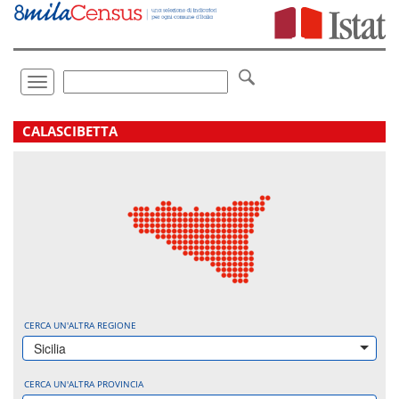
Vai
direttamente
a:
Contenuto
Ricerca
Toggle
navigation
.
CALASCIBETTA
CERCA UN'ALTRA REGIONE
Sicilia
CERCA UN'ALTRA PROVINCIA