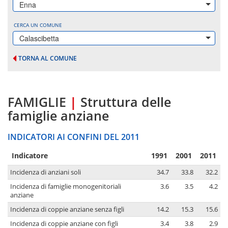
Enna
CERCA UN COMUNE
Calascibetta
TORNA AL COMUNE
FAMIGLIE
|
Struttura delle
famiglie anziane
INDICATORI AI CONFINI DEL 2011
Indicatore
1991
2001
2011
Incidenza di anziani soli
34.7
33.8
32.2
Incidenza di famiglie monogenitoriali
3.6
3.5
4.2
anziane
Incidenza di coppie anziane senza figli
14.2
15.3
15.6
Incidenza di coppie anziane con figli
3.4
3.8
2.9