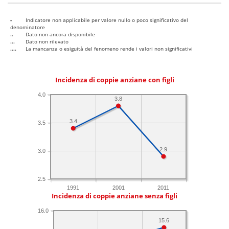
-
Indicatore non applicabile per valore nullo o poco significativo del
denominatore
..
Dato non ancora disponibile
...
Dato non rilevato
....
La mancanza o esiguità del fenomeno rende i valori non significativi
Incidenza di coppie anziane con figli
4.0
3.8
3.4
3.5
2.9
3.0
2.5
1991
2001
2011
Incidenza di coppie anziane senza figli
16.0
15.6