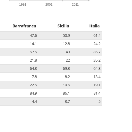
1991
2001
2011
Barrafranca
Sicilia
Italia
47.6
50.9
61.4
14.1
12.8
24.2
67.5
43
85.7
21.8
22
35.2
64.8
69.3
64.3
7.8
8.2
13.4
22.5
19.6
19.1
84.9
86.1
81.4
4.4
3.7
5