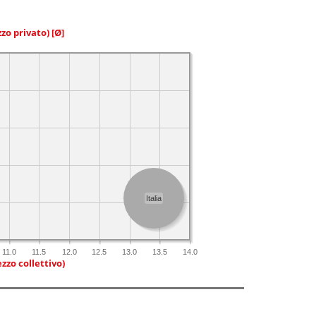
zzo privato)
[Ø]
Italia
11.0
11.5
12.0
12.5
13.0
13.5
14.0
zzo collettivo)