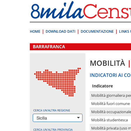
Vai
direttamente
a:
Contenuto
Ricerca
HOME
DOWNLOAD DATI
DOCUMENTAZIONE
LINKS 
.
BARRAFRANCA
MOBILITÀ
INDICATORI AI CO
Indicatore
Mobilità giornaliera pe
Mobilità fuori comune 
CERCA UN'ALTRA REGIONE
Mobilità occupazional
Sicilia
Mobilità studentesca
Mobilità privata (uso 
CERCA UN'ALTRA PROVINCIA