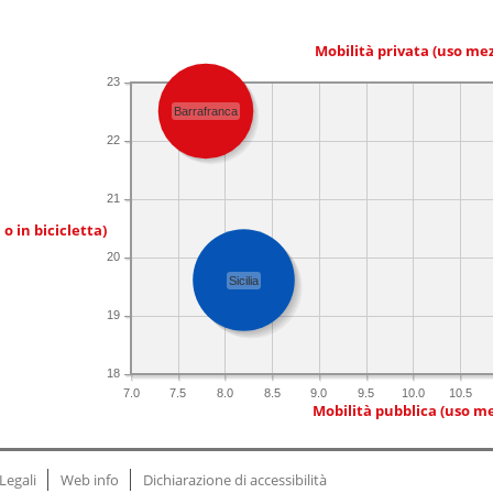
Mobilità privata (uso me
23
Barrafranca
22
21
 o in bicicletta)
20
Sicilia
19
18
7.0
7.5
8.0
8.5
9.0
9.5
10.0
10.5
Mobilità pubblica (uso me
Legali
Web info
Dichiarazione di accessibilità