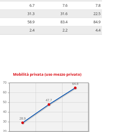
6.7
7.6
7.8
31.3
31.6
22.5
58.9
83.4
84.9
2.4
2.2
4.4
Mobilità privata (uso mezzo privato)
70
64.8
60
47.7
50
40
28.9
30
20