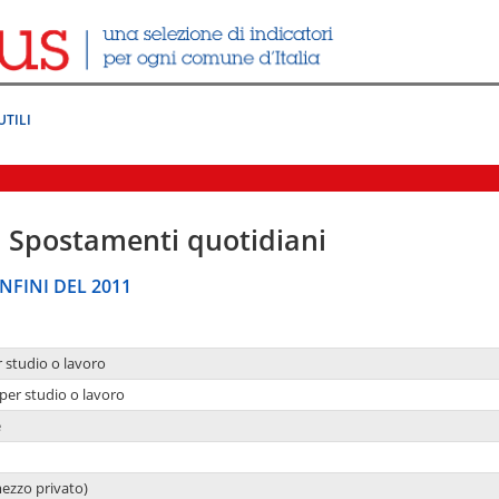
UTILI
|
Spostamenti quotidiani
NFINI DEL 2011
r studio o lavoro
per studio o lavoro
e
mezzo privato)