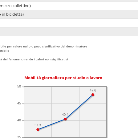
mezzo collettivo)
 in bicicletta)
bile per valore nullo o poco significativo del denominatore
nibile
 del fenomeno rende i valori non significativi
Mobilità giornaliera per studio o lavoro
50
47.6
45
40.4
40
37.3
35