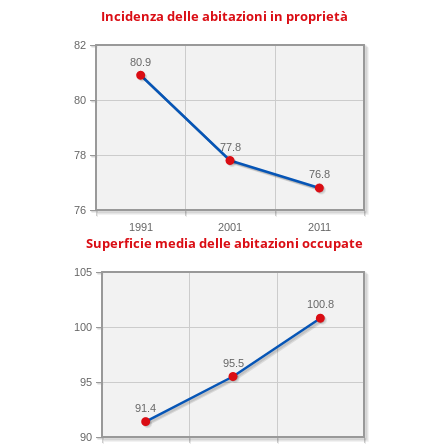
Incidenza delle abitazioni in proprietà
82
80.9
80
77.8
78
76.8
76
1991
2001
2011
Superficie media delle abitazioni occupate
105
100.8
100
95.5
95
91.4
90