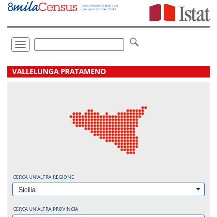
Vai
direttamente
a:
Contenuto
Ricerca
Toggle
navigation
.
VALLELUNGA PRATAMENO
CERCA UN'ALTRA REGIONE
Sicilia
CERCA UN'ALTRA PROVINCIA