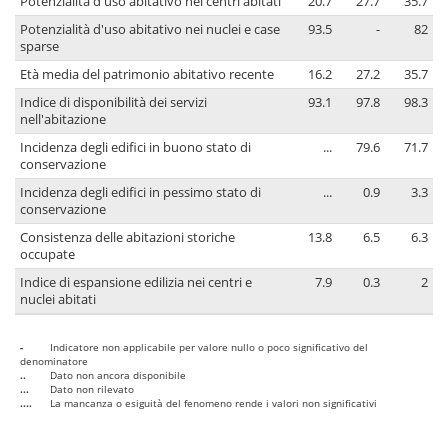
Potenzialità d'uso abitativo nei centri abitati
20.7
27.7
35.7
Potenzialità d'uso abitativo nei nuclei e case
93.5
-
82
sparse
Età media del patrimonio abitativo recente
16.2
27.2
35.7
Indice di disponibilità dei servizi
93.1
97.8
98.3
nell'abitazione
Incidenza degli edifici in buono stato di
...
79.6
71.7
conservazione
Incidenza degli edifici in pessimo stato di
...
0.9
3.3
conservazione
Consistenza delle abitazioni storiche
13.8
6.5
6.3
occupate
Indice di espansione edilizia nei centri e
7.9
0.3
2
nuclei abitati
-
Indicatore non applicabile per valore nullo o poco significativo del
denominatore
..
Dato non ancora disponibile
...
Dato non rilevato
....
La mancanza o esiguità del fenomeno rende i valori non significativi