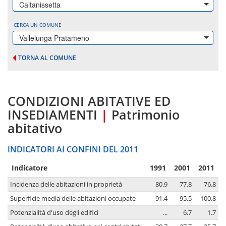
Caltanissetta
CERCA UN COMUNE
Vallelunga Pratameno
TORNA AL COMUNE
CONDIZIONI ABITATIVE ED
INSEDIAMENTI
|
Patrimonio
abitativo
INDICATORI AI CONFINI DEL 2011
Indicatore
1991
2001
2011
Incidenza delle abitazioni in proprietà
80.9
77.8
76.8
Superficie media delle abitazioni occupate
91.4
95.5
100.8
Potenzialità d'uso degli edifici
...
6.7
1.7