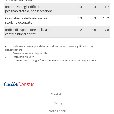
Incidenza degli edifici in
3.3
3
1.7
pessimo stato di conservazione
Consistenza delle abitazioni
6.3
5.3
10.2
storiche occupate
Indice di espansione edilizia nei
2
4.6
7.8
centri e nuclei abitati
-
Indicatore non applicabile per valore nullo o poco significativo del
denominatore
..
Dato non ancora disponibile
...
Dato non rilevato
....
La mancanza o esiguità del fenomeno rende i valori non significativi
Contatti
Privacy
Note Legali