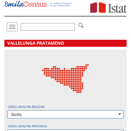
Vai
direttamente
a:
Contenuto
Ricerca
Toggle
navigation
.
VALLELUNGA PRATAMENO
CERCA UN'ALTRA REGIONE
Sicilia
CERCA UN'ALTRA PROVINCIA