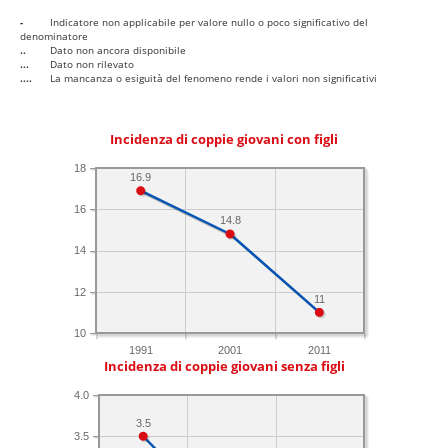
-
Indicatore non applicabile per valore nullo o poco significativo del
denominatore
..
Dato non ancora disponibile
...
Dato non rilevato
....
La mancanza o esiguità del fenomeno rende i valori non significativi
Incidenza di coppie giovani con figli
18
16.9
16
14.8
14
12
11
10
1991
2001
2011
Incidenza di coppie giovani senza figli
4.0
3.5
3.5