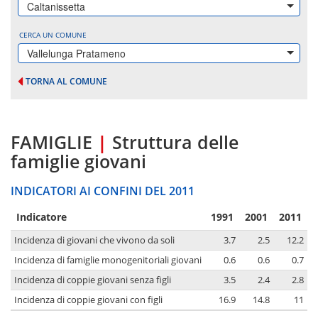
Caltanissetta
CERCA UN COMUNE
Vallelunga Pratameno
TORNA AL COMUNE
FAMIGLIE
|
Struttura delle
famiglie giovani
INDICATORI AI CONFINI DEL 2011
Indicatore
1991
2001
2011
Incidenza di giovani che vivono da soli
3.7
2.5
12.2
Incidenza di famiglie monogenitoriali giovani
0.6
0.6
0.7
Incidenza di coppie giovani senza figli
3.5
2.4
2.8
Incidenza di coppie giovani con figli
16.9
14.8
11