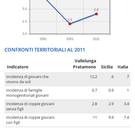
3.0
2.8
2.4
2.5
2.0
1991
2001
2011
CONFRONTI TERRITORIALI AL 2011
Vallelunga
Indicatore
Pratameno
Sicilia
Italia
Incidenza di giovani che
12.2
6
7
vivono da soli
Incidenza di famiglie
0.7
0.9
1
monogenitoriali giovani
Incidenza di coppie giovani
2.8
2.9
3.4
senza figli
Incidenza di coppie giovani
11
9.9
7.4
con figli