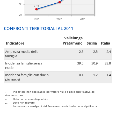
30
27.6
25
1991
2001
2011
CONFRONTI TERRITORIALI AL 2011
Vallelunga
Indicatore
Pratameno
Sicilia
Italia
Ampiezza media delle
2.3
2.5
2.4
famiglie
Incidenza famiglie senza
39.5
30.9
33.8
nuclei
Incidenza famiglie con due o
0.1
1.2
1.4
più nuclei
-
Indicatore non applicabile per valore nullo o poco significativo del
denominatore
..
Dato non ancora disponibile
...
Dato non rilevato
....
La mancanza o esiguità del fenomeno rende i valori non significativi