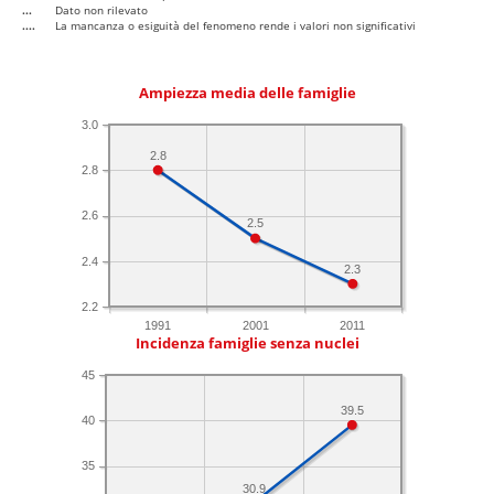
...
Dato non rilevato
....
La mancanza o esiguità del fenomeno rende i valori non significativi
Ampiezza media delle famiglie
3.0
2.8
2.8
2.6
2.5
2.4
2.3
2.2
1991
2001
2011
Incidenza famiglie senza nuclei
45
39.5
40
35
30.9