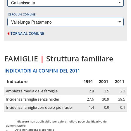
Caltanissetta
CERCA UN COMUNE
Vallelunga Pratameno
TORNA AL COMUNE
FAMIGLIE
|
Struttura familiare
INDICATORI AI CONFINI DEL 2011
Indicatore
1991
2001
2011
Ampiezza media delle famiglie
2.8
2.5
2.3
Incidenza famiglie senza nuclei
27.6
30.9
39.5
Incidenza famiglie con due o più nuclei
1.4
0.9
0.1
-
Indicatore non applicabile per valore nullo o poco significativo del
denominatore
..
Dato non ancora disponibile