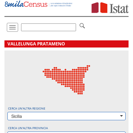
Vai
direttamente
a:
Contenuto
Ricerca
Toggle
navigation
.
VALLELUNGA PRATAMENO
CERCA UN'ALTRA REGIONE
Sicilia
CERCA UN'ALTRA PROVINCIA