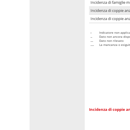
Incidenza di famiglie 
Incidenza di coppie anz
Incidenza di coppie anz
-
Indicatore non applica
..
Dato non ancora dispo
...
Dato non rilevato
....
La mancanza o esiguità
Incidenza di coppie an