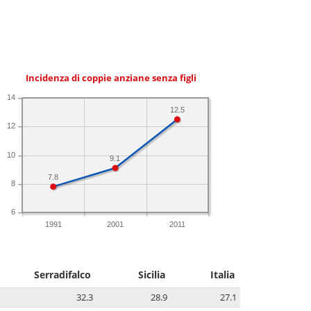
Incidenza di coppie anziane senza figli
14
12.5
12
10
9.1
7.8
8
6
1991
2001
2011
Serradifalco
Sicilia
Italia
32.3
28.9
27.1