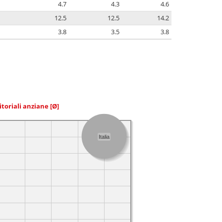
4.7
4.3
4.6
12.5
12.5
14.2
3.8
3.5
3.8
itoriali anziane
[Ø]
Italia