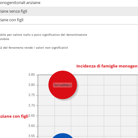
monogenitoriali anziane
iane senza figli
iane con figli
bile per valore nullo o poco significativo del denominatore
nibile
 del fenomeno rende i valori non significativi
Incidenza di famiglie monogen
3.85
3.80
Serradifalco
3.75
3.70
ziane con figli
3.65
3.60
3.55