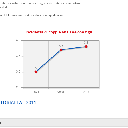
bile per valore nullo o poco significativo del denominatore
nibile
 del fenomeno rende i valori non significativi
Incidenza di coppie anziane con figli
4.0
3.8
3.7
3.5
3
3.0
2.5
1991
2001
2011
TORIALI AL 2011
i