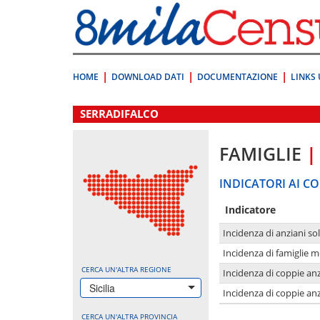
Vai
direttamente
a:
Contenuto
Ricerca
HOME
DOWNLOAD DATI
DOCUMENTAZIONE
LINKS 
.
SERRADIFALCO
FAMIGLIE
|
INDICATORI AI CO
Indicatore
Incidenza di anziani sol
Incidenza di famiglie 
CERCA UN'ALTRA REGIONE
Incidenza di coppie anz
Sicilia
Incidenza di coppie anz
CERCA UN'ALTRA PROVINCIA