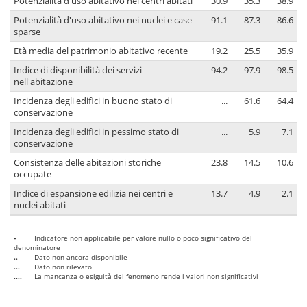
Potenzialità d'uso abitativo nei centri abitati
30.9
35.3
38.9
Potenzialità d'uso abitativo nei nuclei e case
91.1
87.3
86.6
sparse
Età media del patrimonio abitativo recente
19.2
25.5
35.9
Indice di disponibilità dei servizi
94.2
97.9
98.5
nell'abitazione
Incidenza degli edifici in buono stato di
...
61.6
64.4
conservazione
Incidenza degli edifici in pessimo stato di
...
5.9
7.1
conservazione
Consistenza delle abitazioni storiche
23.8
14.5
10.6
occupate
Indice di espansione edilizia nei centri e
13.7
4.9
2.1
nuclei abitati
-
Indicatore non applicabile per valore nullo o poco significativo del
denominatore
..
Dato non ancora disponibile
...
Dato non rilevato
....
La mancanza o esiguità del fenomeno rende i valori non significativi