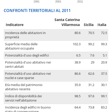
1991
2001
2011
CONFRONTI TERRITORIALI AL 2011
Santa Caterina
Indicatore
Villarmosa
Sicilia
Italia
Incidenza delle abitazioni in
80.6
70.5
72.5
proprietà
Superficie media delle
102.3
99.2
99.3
abitazioni occupate
Potenzialità d'uso degli edifici
6.5
7.6
5.1
Potenzialità d'uso abitativo nei
38.9
29
20.9
centri abitati
Potenzialità d'uso abitativo nei
86.6
62.6
37.5
nuclei e case sparse
Età media del patrimonio
35.9
31.2
30.1
abitativo recente
Indice di disponibilità dei
98.5
97.6
99.1
servizi nell'abitazione
Incidenza degli edifici in buono
64.4
73.8
83.2
stato di conservazione