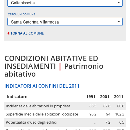
Caltanissetta
CERCA UN COMUNE
Santa Caterina Villarmosa
TORNA AL COMUNE
CONDIZIONI ABITATIVE ED
INSEDIAMENTI
|
Patrimonio
abitativo
INDICATORI AI CONFINI DEL 2011
Indicatore
1991
2001
2011
Incidenza delle abitazioni in proprietà
85.5
82.6
80.6
Superficie media delle abitazioni occupate
95.2
94
102.3
Potenzialità d'uso degli edifici
...
7.2
6.5