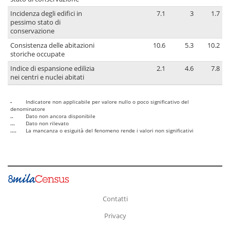
Incidenza degli edifici in
7.1
3
1.7
pessimo stato di
conservazione
Consistenza delle abitazioni
10.6
5.3
10.2
storiche occupate
Indice di espansione edilizia
2.1
4.6
7.8
nei centri e nuclei abitati
-
Indicatore non applicabile per valore nullo o poco significativo del
denominatore
..
Dato non ancora disponibile
...
Dato non rilevato
....
La mancanza o esiguità del fenomeno rende i valori non significativi
Contatti
Privacy