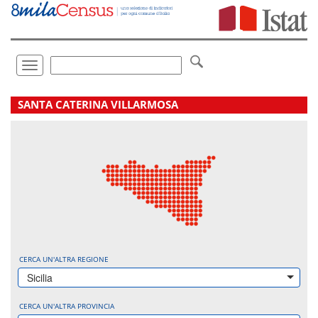
Vai
direttamente
a:
Contenuto
Ricerca
Toggle
navigation
.
SANTA CATERINA VILLARMOSA
CERCA UN'ALTRA REGIONE
Sicilia
CERCA UN'ALTRA PROVINCIA