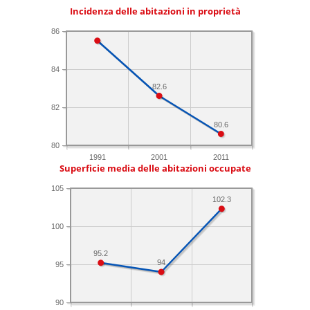
Incidenza delle abitazioni in proprietà
86
84
82.6
82
80.6
80
1991
2001
2011
Superficie media delle abitazioni occupate
105
102.3
100
95.2
94
95
90