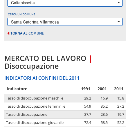
Caltanissetta
CERCA UN COMUNE
Santa Caterina Villarmosa
TORNA AL COMUNE
MERCATO DEL LAVORO
|
Disoccupazione
INDICATORI AI CONFINI DEL 2011
Indicatore
1991
2001
2011
Tasso di disoccupazione maschile
29.2
16.9
15.8
Tasso di disoccupazione femminile
54.9
35.2
27.2
Tasso di disoccupazione
37.7
23.6
19.7
Tasso di disoccupazione giovanile
72.4
58.5
52.2