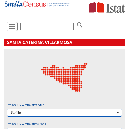
Vai
direttamente
a:
Contenuto
Ricerca
Toggle
navigation
.
SANTA CATERINA VILLARMOSA
CERCA UN'ALTRA REGIONE
Sicilia
CERCA UN'ALTRA PROVINCIA