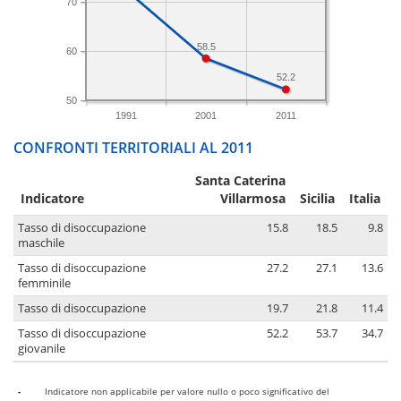
70
58.5
60
52.2
50
1991
2001
2011
CONFRONTI TERRITORIALI AL 2011
Santa Caterina
Indicatore
Villarmosa
Sicilia
Italia
Tasso di disoccupazione
15.8
18.5
9.8
maschile
Tasso di disoccupazione
27.2
27.1
13.6
femminile
Tasso di disoccupazione
19.7
21.8
11.4
Tasso di disoccupazione
52.2
53.7
34.7
giovanile
-
Indicatore non applicabile per valore nullo o poco significativo del