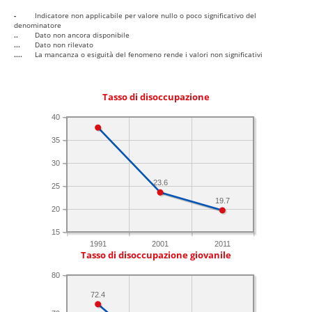
-
Indicatore non applicabile per valore nullo o poco significativo del
denominatore
..
Dato non ancora disponibile
...
Dato non rilevato
....
La mancanza o esiguità del fenomeno rende i valori non significativi
Tasso di disoccupazione
40
35
30
23.6
25
19.7
20
15
1991
2001
2011
Tasso di disoccupazione giovanile
80
72.4