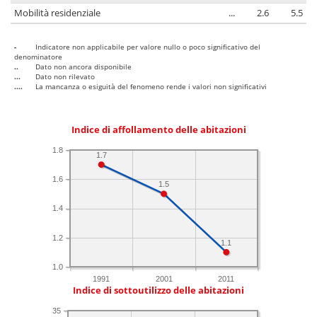
Mobilità residenziale
...
2.6
5.5
-
Indicatore non applicabile per valore nullo o poco significativo del
denominatore
..
Dato non ancora disponibile
...
Dato non rilevato
....
La mancanza o esiguità del fenomeno rende i valori non significativi
Indice di affollamento delle abitazioni
1.8
1.7
1.6
1.5
1.4
1.2
1.1
1.0
1991
2001
2011
Indice di sottoutilizzo delle abitazioni
35