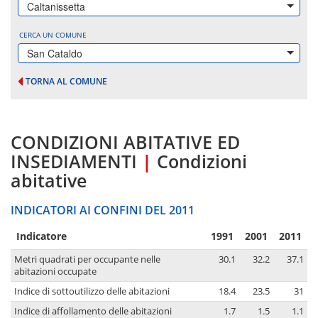
Caltanissetta
CERCA UN COMUNE
San Cataldo
TORNA AL COMUNE
CONDIZIONI ABITATIVE ED
INSEDIAMENTI
|
Condizioni
abitative
INDICATORI AI CONFINI DEL 2011
Indicatore
1991
2001
2011
Metri quadrati per occupante nelle
30.1
32.2
37.1
abitazioni occupate
Indice di sottoutilizzo delle abitazioni
18.4
23.5
31
Indice di affollamento delle abitazioni
1.7
1.5
1.1