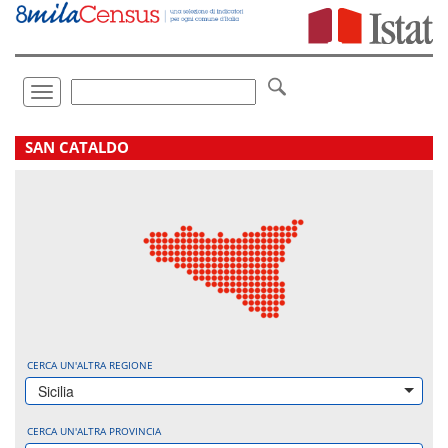
Vai
direttamente
a:
Contenuto
Ricerca
Toggle
navigation
.
SAN CATALDO
CERCA UN'ALTRA REGIONE
Sicilia
CERCA UN'ALTRA PROVINCIA