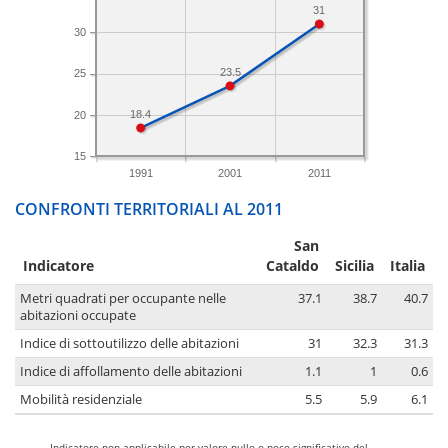
31
30
23.5
25
18.4
20
15
1991
2001
2011
CONFRONTI TERRITORIALI AL 2011
San
Indicatore
Cataldo
Sicilia
Italia
Metri quadrati per occupante nelle
37.1
38.7
40.7
abitazioni occupate
Indice di sottoutilizzo delle abitazioni
31
32.3
31.3
Indice di affollamento delle abitazioni
1.1
1
0.6
Mobilità residenziale
5.5
5.9
6.1
-
Indicatore non applicabile per valore nullo o poco significativo del