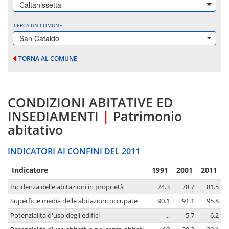
Caltanissetta
CERCA UN COMUNE
San Cataldo
TORNA AL COMUNE
CONDIZIONI ABITATIVE ED
INSEDIAMENTI
|
Patrimonio
abitativo
INDICATORI AI CONFINI DEL 2011
Indicatore
1991
2001
2011
Incidenza delle abitazioni in proprietà
74.3
78.7
81.5
Superficie media delle abitazioni occupate
90.1
91.1
95.8
Potenzialità d'uso degli edifici
...
5.7
6.2