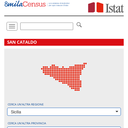
Vai
direttamente
a:
Contenuto
Ricerca
Toggle
navigation
.
SAN CATALDO
CERCA UN'ALTRA REGIONE
Sicilia
CERCA UN'ALTRA PROVINCIA