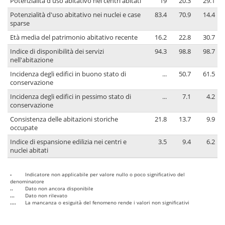
Potenzialità d'uso abitativo nei centri abitati
19
20.3
29.1
Potenzialità d'uso abitativo nei nuclei e case
83.4
70.9
14.4
sparse
Età media del patrimonio abitativo recente
16.2
22.8
30.7
Indice di disponibilità dei servizi
94.3
98.8
98.7
nell'abitazione
Incidenza degli edifici in buono stato di
...
50.7
61.5
conservazione
Incidenza degli edifici in pessimo stato di
...
7.1
4.2
conservazione
Consistenza delle abitazioni storiche
21.8
13.7
9.9
occupate
Indice di espansione edilizia nei centri e
3.5
9.4
6.2
nuclei abitati
-
Indicatore non applicabile per valore nullo o poco significativo del
denominatore
..
Dato non ancora disponibile
...
Dato non rilevato
....
La mancanza o esiguità del fenomeno rende i valori non significativi