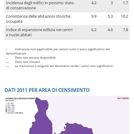
Incidenza degli edifici in pessimo stato
4.2
3
1.7
di conservazione
Consistenza delle abitazioni storiche
9.9
5.3
10.2
occupate
Indice di espansione edilizia nei centri
6.2
4.6
7.8
e nuclei abitati
-
Indicatore non applicabile per valore nullo o poco significativo del
denominatore
..
Dato non ancora disponibile
...
Dato non rilevato
....
La mancanza o esiguità del fenomeno rende i valori non significativi
DATI 2011 PER AREA DI CENSIMENTO