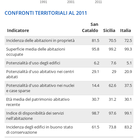
1991
2001
2011
CONFRONTI TERRITORIALI AL 2011
San
Indicatore
Cataldo
Sicilia
Italia
Incidenza delle abitazioni in proprietà
81.5
70.5
72.5
Superficie media delle abitazioni
95.8
99.2
99.3
occupate
Potenzialità d'uso degli edifici
6.2
7.6
5.1
Potenzialità d'uso abitativo nei centri
29.1
29
20.9
abitati
Potenzialità d'uso abitativo nei nuclei
14.4
62.6
37.5
e case sparse
Età media del patrimonio abitativo
30.7
31.2
30.1
recente
Indice di disponibilità dei servizi
98.7
97.6
99.1
nell'abitazione
Incidenza degli edifici in buono stato
61.5
73.8
83.2
di conservazione