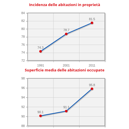
Incidenza delle abitazioni in proprietà
84
81.5
82
80
78.7
78
76
74.3
74
72
1991
2001
2011
Superficie media delle abitazioni occupate
98
95.8
96
94
92
91.1
90.1
90
88