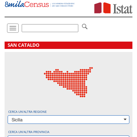
Vai
direttamente
a:
Contenuto
Ricerca
Toggle
navigation
.
SAN CATALDO
CERCA UN'ALTRA REGIONE
Sicilia
CERCA UN'ALTRA PROVINCIA