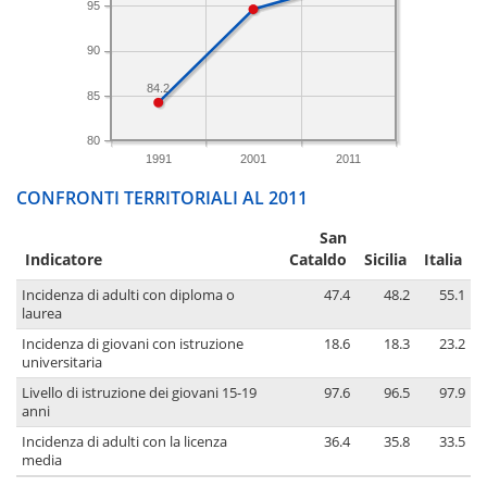
95
90
84.2
85
80
1991
2001
2011
CONFRONTI TERRITORIALI AL 2011
San
Indicatore
Cataldo
Sicilia
Italia
Incidenza di adulti con diploma o
47.4
48.2
55.1
laurea
Incidenza di giovani con istruzione
18.6
18.3
23.2
universitaria
Livello di istruzione dei giovani 15-19
97.6
96.5
97.9
anni
Incidenza di adulti con la licenza
36.4
35.8
33.5
media