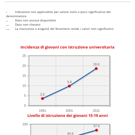
-
Indicatore non applicabile per valore nullo o poco significativo del
denominatore
..
Dato non ancora disponibile
...
Dato non rilevato
....
La mancanza o esiguità del fenomeno rende i valori non significativi
Incidenza di giovani con istruzione universitaria
25
18.6
20
15
9.8
10
3.5
5
0
1991
2001
2011
Livello di istruzione dei giovani 15-19 anni
100
97.6
94.6