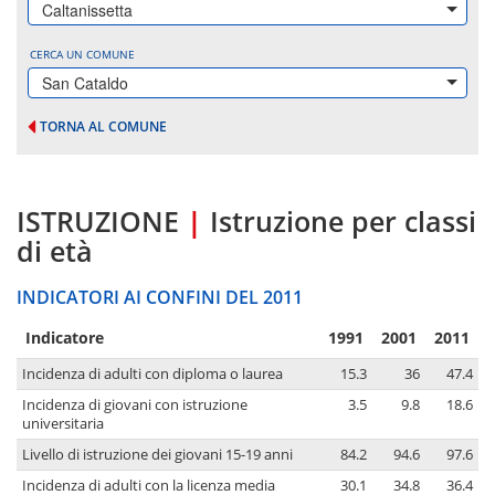
Caltanissetta
CERCA UN COMUNE
San Cataldo
TORNA AL COMUNE
ISTRUZIONE
|
Istruzione per classi
di età
INDICATORI AI CONFINI DEL 2011
Indicatore
1991
2001
2011
Incidenza di adulti con diploma o laurea
15.3
36
47.4
Incidenza di giovani con istruzione
3.5
9.8
18.6
universitaria
Livello di istruzione dei giovani 15-19 anni
84.2
94.6
97.6
Incidenza di adulti con la licenza media
30.1
34.8
36.4