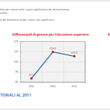
bile per valore nullo o poco significativo del denominatore
nibile
 del fenomeno rende i valori non significativi
Differenziali di genere per l'istruzione superiore
R
120
109.8
110
105.5
100
90
83.5
80
1991
2001
2011
TORIALI AL 2011