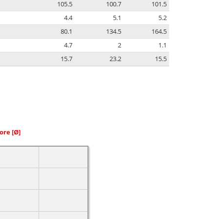
105.5
100.7
101.5
4.4
5.1
5.2
80.1
134.5
164.5
4.7
2
1.1
15.7
23.2
15.5
iore
[Ø]