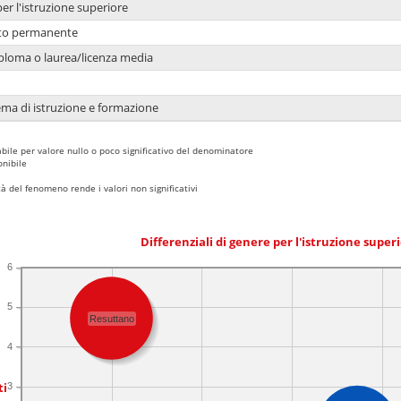
per l'istruzione superiore
nto permanente
ploma o laurea/licenza media
ema di istruzione e formazione
bile per valore nullo o poco significativo del denominatore
nibile
 del fenomeno rende i valori non significativi
Differenziali di genere per l'istruzione super
6
5
Resuttano
4
ti
3