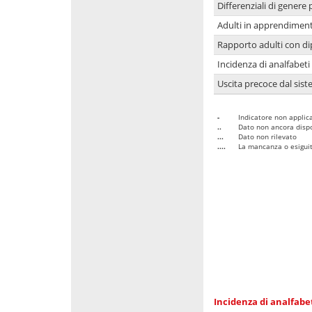
Differenziali di genere 
Adulti in apprendime
Rapporto adulti con di
Incidenza di analfabeti
Uscita precoce dal sist
-
Indicatore non applica
..
Dato non ancora dispo
...
Dato non rilevato
....
La mancanza o esiguità
Incidenza di analfabe