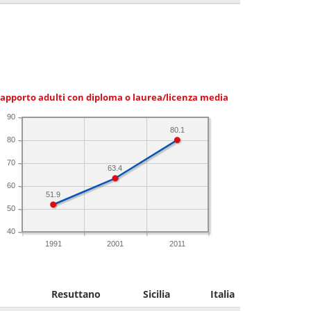
apporto adulti con diploma o laurea/licenza media
90
80.1
80
70
63.4
60
51.9
50
40
1991
2001
2011
Resuttano
Sicilia
Italia