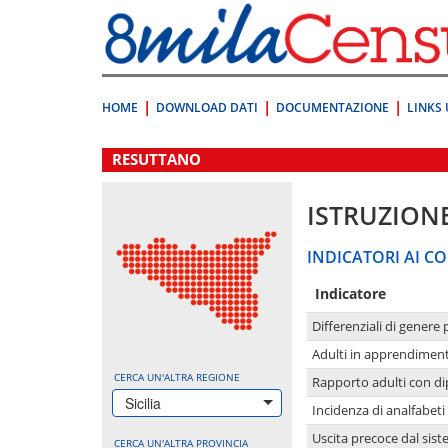
Vai
direttamente
a:
Contenuto
Ricerca
HOME
DOWNLOAD DATI
DOCUMENTAZIONE
LINKS 
.
RESUTTANO
ISTRUZION
INDICATORI AI CO
Indicatore
Differenziali di genere 
Adulti in apprendime
CERCA UN'ALTRA REGIONE
Rapporto adulti con di
Sicilia
Incidenza di analfabeti
Uscita precoce dal sist
CERCA UN'ALTRA PROVINCIA