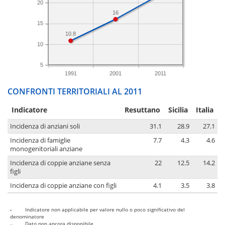
20
16
15
10.8
10
5
1991
2001
2011
CONFRONTI TERRITORIALI AL 2011
Indicatore
Resuttano
Sicilia
Italia
Incidenza di anziani soli
31.1
28.9
27.1
Incidenza di famiglie
7.7
4.3
4.6
monogenitoriali anziane
Incidenza di coppie anziane senza
22
12.5
14.2
figli
Incidenza di coppie anziane con figli
4.1
3.5
3.8
-
Indicatore non applicabile per valore nullo o poco significativo del
denominatore
..
Dato non ancora disponibile