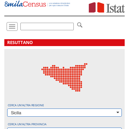
Vai
direttamente
a:
Contenuto
Ricerca
Toggle
navigation
.
RESUTTANO
CERCA UN'ALTRA REGIONE
Sicilia
CERCA UN'ALTRA PROVINCIA