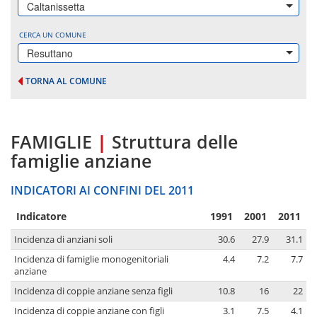
Caltanissetta
CERCA UN COMUNE
Resuttano
TORNA AL COMUNE
FAMIGLIE
|
Struttura delle
famiglie anziane
INDICATORI AI CONFINI DEL 2011
Indicatore
1991
2001
2011
Incidenza di anziani soli
30.6
27.9
31.1
Incidenza di famiglie monogenitoriali
4.4
7.2
7.7
anziane
Incidenza di coppie anziane senza figli
10.8
16
22
Incidenza di coppie anziane con figli
3.1
7.5
4.1