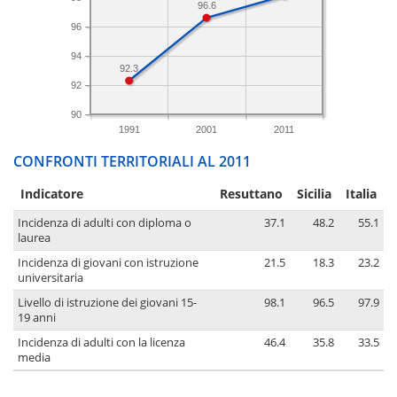
96.6
96
94
92.3
92
90
1991
2001
2011
CONFRONTI TERRITORIALI AL 2011
Indicatore
Resuttano
Sicilia
Italia
Incidenza di adulti con diploma o
37.1
48.2
55.1
laurea
Incidenza di giovani con istruzione
21.5
18.3
23.2
universitaria
Livello di istruzione dei giovani 15-
98.1
96.5
97.9
19 anni
Incidenza di adulti con la licenza
46.4
35.8
33.5
media