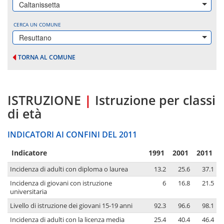
Caltanissetta
CERCA UN COMUNE
Resuttano
TORNA AL COMUNE
ISTRUZIONE
|
Istruzione per classi
di età
INDICATORI AI CONFINI DEL 2011
Indicatore
1991
2001
2011
Incidenza di adulti con diploma o laurea
13.2
25.6
37.1
Incidenza di giovani con istruzione
6
16.8
21.5
universitaria
Livello di istruzione dei giovani 15-19 anni
92.3
96.6
98.1
Incidenza di adulti con la licenza media
25.4
40.4
46.4