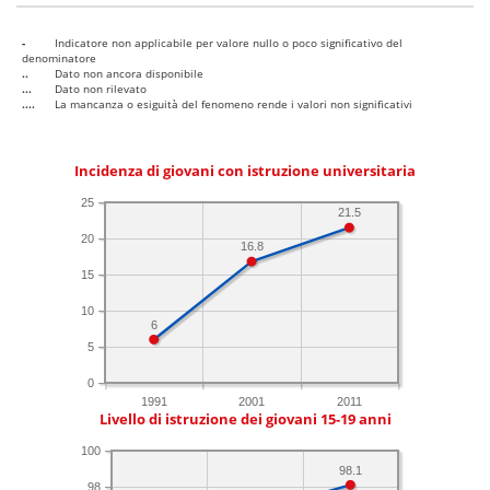
-
Indicatore non applicabile per valore nullo o poco significativo del
denominatore
..
Dato non ancora disponibile
...
Dato non rilevato
....
La mancanza o esiguità del fenomeno rende i valori non significativi
Incidenza di giovani con istruzione universitaria
25
21.5
20
16.8
15
10
6
5
0
1991
2001
2011
Livello di istruzione dei giovani 15-19 anni
100
98.1
98