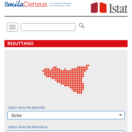
Vai
direttamente
a:
Contenuto
Ricerca
Toggle
navigation
.
RESUTTANO
CERCA UN'ALTRA REGIONE
Sicilia
CERCA UN'ALTRA PROVINCIA