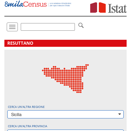
Vai
direttamente
a:
Contenuto
Ricerca
Toggle
navigation
.
RESUTTANO
CERCA UN'ALTRA REGIONE
Sicilia
CERCA UN'ALTRA PROVINCIA