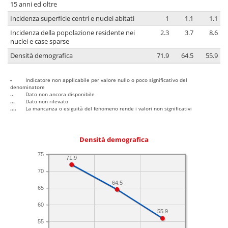
15 anni ed oltre
Incidenza superficie centri e nuclei abitati
1
1.1
1.1
Incidenza della popolazione residente nei
2.3
3.7
8.6
nuclei e case sparse
Densità demografica
71.9
64.5
55.9
-
Indicatore non applicabile per valore nullo o poco significativo del
denominatore
..
Dato non ancora disponibile
...
Dato non rilevato
....
La mancanza o esiguità del fenomeno rende i valori non significativi
Densità demografica
75
71.9
70
64.5
65
60
55.9
55