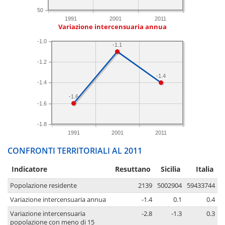
50
1991
2001
2011
Variazione intercensuaria annua
-1.0
-1.1
-1.2
-1.4
-1.4
-1.6
-1.6
-1.8
1991
2001
2011
CONFRONTI TERRITORIALI AL 2011
Indicatore
Resuttano
Sicilia
Italia
Popolazione residente
2139
5002904
59433744
Variazione intercensuaria annua
-1.4
0.1
0.4
Variazione intercensuaria
-2.8
-1.3
0.3
popolazione con meno di 15