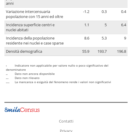
anni
Variazione intercensuaria
-1.2
0.3
0.4
popolazione con 15 anni ed oltre
Incidenza superficie centri e
1.1
5
6.4
nuclei abitati
Incidenza della popolazione
8.6
5.3
9
residente nei nuclei e case sparse
Densità demografica
55.9
193.7
196.8
-
Indicatore non applicabile per valore nullo o poco significativo del
denominatore
..
Dato non ancora disponibile
...
Dato non rilevato
....
La mancanza o esiguità del fenomeno rende i valori non significativi
Contatti
Privacy