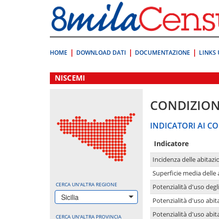
Vai
direttamente
a:
Contenuto
Ricerca
HOME
DOWNLOAD DATI
DOCUMENTAZIONE
LINKS 
.
NISCEMI
CONDIZION
INDICATORI AI CO
Indicatore
Incidenza delle abitazi
Superficie media delle
CERCA UN'ALTRA REGIONE
Potenzialità d'uso degli
Sicilia
Potenzialità d'uso abita
Potenzialità d'uso abit
CERCA UN'ALTRA PROVINCIA