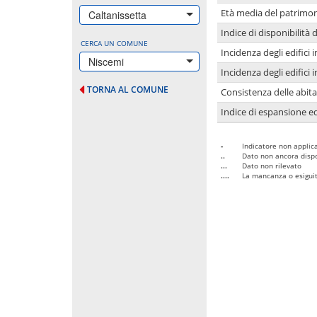
Età media del patrimon
Caltanissetta
Indice di disponibilità d
CERCA UN COMUNE
Incidenza degli edifici
Niscemi
Incidenza degli edifici
TORNA AL COMUNE
Consistenza delle abit
Indice di espansione edi
-
Indicatore non applica
..
Dato non ancora dispo
...
Dato non rilevato
....
La mancanza o esiguità