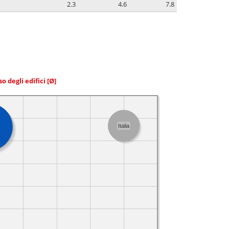
2.3
4.6
7.8
so degli edifici
[Ø]
Italia