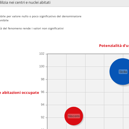
lizia nei centri e nuclei abitati
bile per valore nullo o poco significativo del denominatore
nibile
 del fenomeno rende i valori non significativi
Potenzialità d'u
102
100
Sicilia
98
e abitazioni occupate
96
94
Niscemi
92