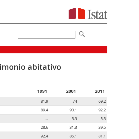
imonio abitativo
1991
2001
2011
81.9
74
69.2
89.4
90.1
92.2
...
3.9
5.3
28.6
31.3
39.5
92.4
85.1
81.1