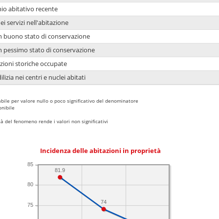
io abitativo recente
ei servizi nell'abitazione
 in buono stato di conservazione
 in pessimo stato di conservazione
azioni storiche occupate
lizia nei centri e nuclei abitati
bile per valore nullo o poco significativo del denominatore
nibile
 del fenomeno rende i valori non significativi
Incidenza delle abitazioni in proprietà
85
81.9
80
74
75