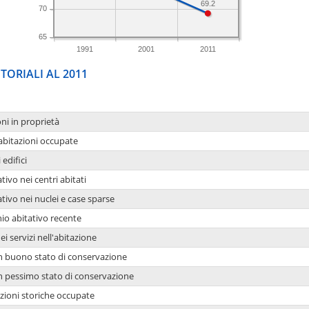
69.2
70
65
1991
2001
2011
TORIALI AL 2011
oni in proprietà
 abitazioni occupate
 edifici
tivo nei centri abitati
ativo nei nuclei e case sparse
io abitativo recente
ei servizi nell'abitazione
 in buono stato di conservazione
 in pessimo stato di conservazione
azioni storiche occupate