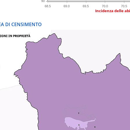
90
68.5
69.0
69.5
70.0
70.5
Incidenza delle abi
REA DI CENSIMENTO