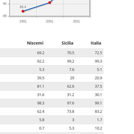
90
89.4
89
1991
2001
2011
Niscemi
Sicilia
Italia
69.2
70.5
72.5
92.2
99.2
99.3
5.3
7.6
5.1
39.5
29
20.9
81.1
62.6
37.5
31.6
31.2
30.1
98.3
97.6
99.1
62.4
73.8
83.2
5.8
3
1.7
0.7
5.3
10.2