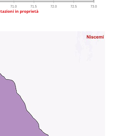
71.0
71.5
72.0
72.5
73.0
tazioni in proprietà