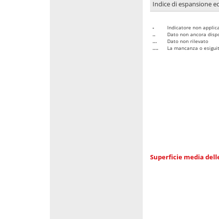
Indice di espansione edi
-
Indicatore non applica
..
Dato non ancora dispo
...
Dato non rilevato
....
La mancanza o esiguità
Superficie media dell