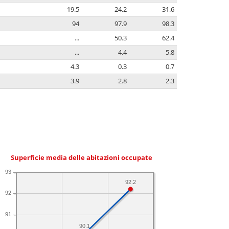
19.5
24.2
31.6
94
97.9
98.3
...
50.3
62.4
...
4.4
5.8
4.3
0.3
0.7
3.9
2.8
2.3
Superficie media delle abitazioni occupate
93
92.2
92
91
90.1