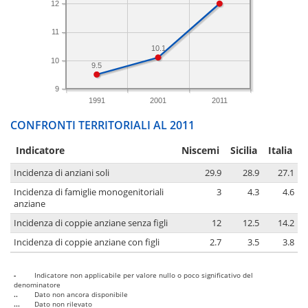
12
11
10.1
10
9.5
9
1991
2001
2011
CONFRONTI TERRITORIALI AL 2011
Indicatore
Niscemi
Sicilia
Italia
Incidenza di anziani soli
29.9
28.9
27.1
Incidenza di famiglie monogenitoriali
3
4.3
4.6
anziane
Incidenza di coppie anziane senza figli
12
12.5
14.2
Incidenza di coppie anziane con figli
2.7
3.5
3.8
-
Indicatore non applicabile per valore nullo o poco significativo del
denominatore
..
Dato non ancora disponibile
...
Dato non rilevato