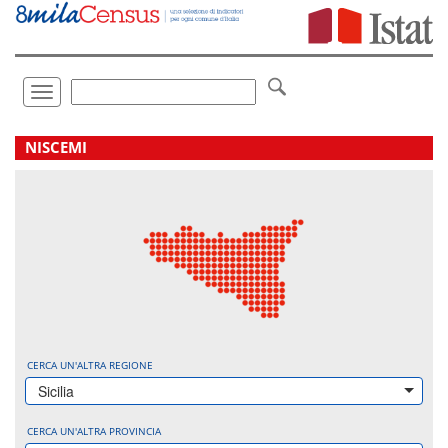
Vai
direttamente
a:
Contenuto
Ricerca
Toggle
navigation
.
NISCEMI
CERCA UN'ALTRA REGIONE
Sicilia
CERCA UN'ALTRA PROVINCIA