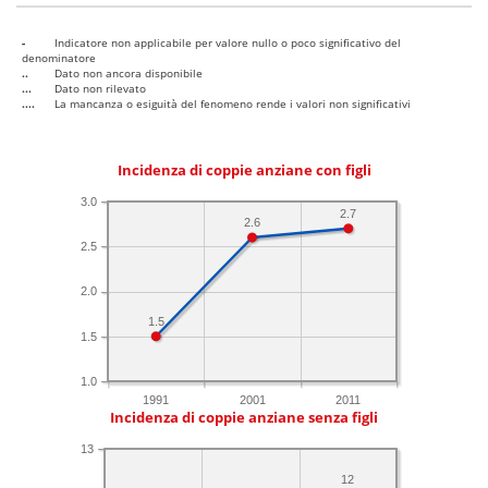
-
Indicatore non applicabile per valore nullo o poco significativo del
denominatore
..
Dato non ancora disponibile
...
Dato non rilevato
....
La mancanza o esiguità del fenomeno rende i valori non significativi
Incidenza di coppie anziane con figli
3.0
2.7
2.6
2.5
2.0
1.5
1.5
1.0
1991
2001
2011
Incidenza di coppie anziane senza figli
13
12