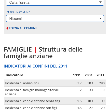
Caltanissetta
CERCA UN COMUNE
Niscemi
TORNA AL COMUNE
FAMIGLIE
|
Struttura delle
famiglie anziane
INDICATORI AI CONFINI DEL 2011
Indicatore
1991
2001
2011
Incidenza di anziani soli
33.7
30.1
29.9
Incidenza di famiglie monogenitoriali
2
3.1
3
anziane
Incidenza di coppie anziane senza figli
9.5
10.1
12
Incidenza di coppie anziane con figli
1.5
2.6
2.7