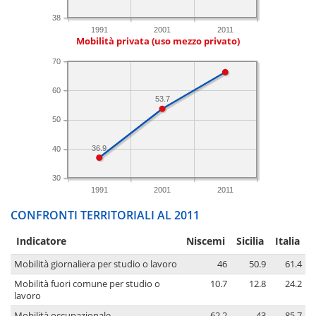
38
1991
2001
2011
Mobilità privata (uso mezzo privato)
70
60
53.7
50
36.9
40
30
1991
2001
2011
CONFRONTI TERRITORIALI AL 2011
Indicatore
Niscemi
Sicilia
Italia
Mobilità giornaliera per studio o lavoro
46
50.9
61.4
Mobilità fuori comune per studio o
10.7
12.8
24.2
lavoro
Mobilità occupazionale
62.2
43
85.7