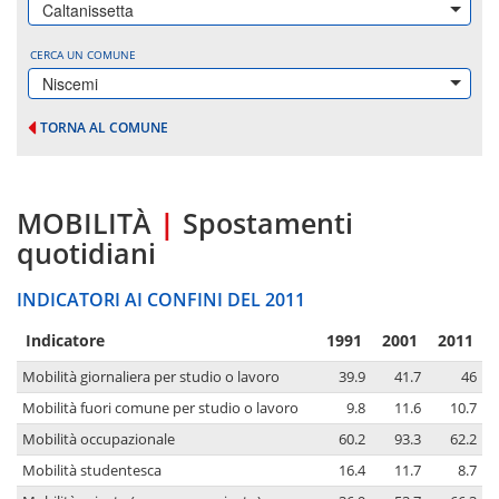
Caltanissetta
CERCA UN COMUNE
Niscemi
TORNA AL COMUNE
MOBILITÀ
|
Spostamenti
quotidiani
INDICATORI AI CONFINI DEL 2011
Indicatore
1991
2001
2011
Mobilità giornaliera per studio o lavoro
39.9
41.7
46
Mobilità fuori comune per studio o lavoro
9.8
11.6
10.7
Mobilità occupazionale
60.2
93.3
62.2
Mobilità studentesca
16.4
11.7
8.7