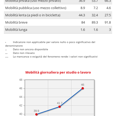
Mobilità privata (uso mezzo privato)
36.9
53.7
66.3
Mobilità pubblica (uso mezzo collettivo)
8.9
7.2
4.6
Mobilità lenta (a piedi o in bicicletta)
44.3
32.4
27.5
Mobilità breve
84
89.3
91.8
Mobilità lunga
1.6
1.6
3
-
Indicatore non applicabile per valore nullo o poco significativo del
denominatore
..
Dato non ancora disponibile
...
Dato non rilevato
....
La mancanza o esiguità del fenomeno rende i valori non significativi
Mobilità giornaliera per studio o lavoro
48
46
46
44
41.7
42
39.9
40