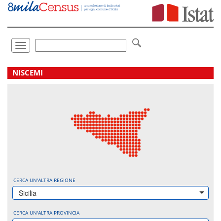
Vai
direttamente
a:
Contenuto
Ricerca
Toggle
navigation
.
NISCEMI
CERCA UN'ALTRA REGIONE
Sicilia
CERCA UN'ALTRA PROVINCIA