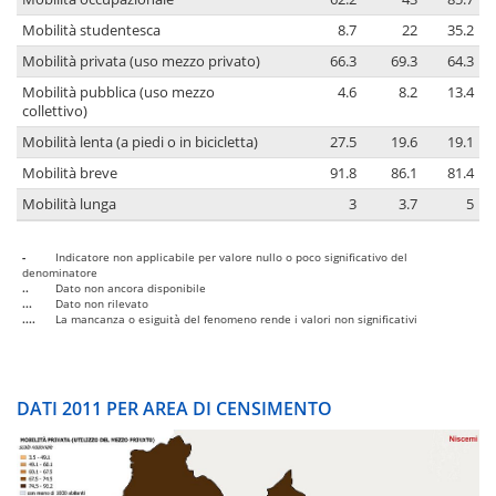
Mobilità studentesca
8.7
22
35.2
Mobilità privata (uso mezzo privato)
66.3
69.3
64.3
Mobilità pubblica (uso mezzo
4.6
8.2
13.4
collettivo)
Mobilità lenta (a piedi o in bicicletta)
27.5
19.6
19.1
Mobilità breve
91.8
86.1
81.4
Mobilità lunga
3
3.7
5
-
Indicatore non applicabile per valore nullo o poco significativo del
denominatore
..
Dato non ancora disponibile
...
Dato non rilevato
....
La mancanza o esiguità del fenomeno rende i valori non significativi
DATI 2011 PER AREA DI CENSIMENTO