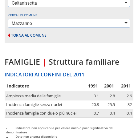
Caltanissetta
CERCA UN COMUNE
Mazzarino
TORNA AL COMUNE
FAMIGLIE
|
Struttura familiare
INDICATORI AI CONFINI DEL 2011
Indicatore
1991
2001
2011
Ampiezza media delle famiglie
3.1
2.8
2.6
Incidenza famiglie senza nuclei
20.8
25.5
32
Incidenza famiglie con due o più nuclei
0.7
0.4
0.4
-
Indicatore non applicabile per valore nullo o poco significativo del
denominatore
..
Dato non ancora disponibile