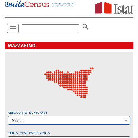
Vai
direttamente
a:
Contenuto
Ricerca
Toggle
navigation
.
MAZZARINO
CERCA UN'ALTRA REGIONE
Sicilia
CERCA UN'ALTRA PROVINCIA