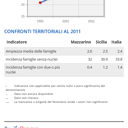
20
15
1991
2001
2011
CONFRONTI TERRITORIALI AL 2011
Indicatore
Mazzarino
Sicilia
Italia
Ampiezza media delle famiglie
2.6
2.5
2.4
Incidenza famiglie senza nuclei
32
30.9
33.8
Incidenza famiglie con due o più
0.4
1.2
1.4
nuclei
-
Indicatore non applicabile per valore nullo o poco significativo del
denominatore
..
Dato non ancora disponibile
...
Dato non rilevato
....
La mancanza o esiguità del fenomeno rende i valori non significativi