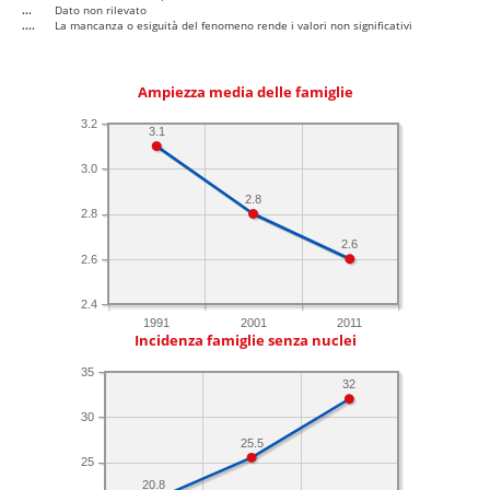
...
Dato non rilevato
....
La mancanza o esiguità del fenomeno rende i valori non significativi
Ampiezza media delle famiglie
3.2
3.1
3.0
2.8
2.8
2.6
2.6
2.4
1991
2001
2011
Incidenza famiglie senza nuclei
35
32
30
25.5
25
20.8