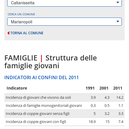
Caltanissetta
CERCA UN COMUNE
Marianopoli
TORNA AL COMUNE
FAMIGLIE
|
Struttura delle
famiglie giovani
INDICATORI AI CONFINI DEL 2011
Indicatore
1991
2001
2011
Incidenza di giovani che vivono da soli
3.9
4.3
14.2
Incidenza di famiglie monogenitoriali giovani
0.3
0.5
1.1
Incidenza di coppie giovani senza figli
5
3.2
3.3
Incidenza di coppie giovani con figli
18.9
15
7.4