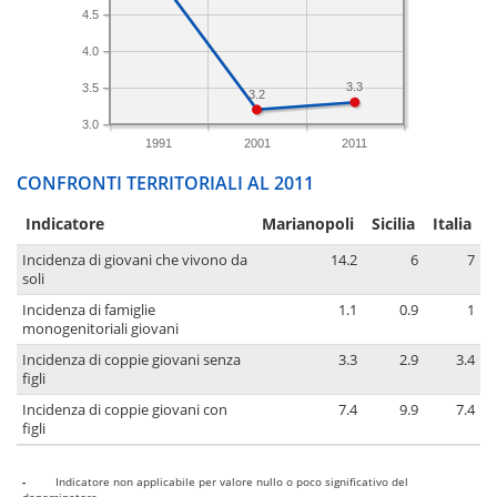
4.5
4.0
3.3
3.5
3.2
3.0
1991
2001
2011
CONFRONTI TERRITORIALI AL 2011
Indicatore
Marianopoli
Sicilia
Italia
Incidenza di giovani che vivono da
14.2
6
7
soli
Incidenza di famiglie
1.1
0.9
1
monogenitoriali giovani
Incidenza di coppie giovani senza
3.3
2.9
3.4
figli
Incidenza di coppie giovani con
7.4
9.9
7.4
figli
-
Indicatore non applicabile per valore nullo o poco significativo del