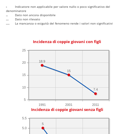
-
Indicatore non applicabile per valore nullo o poco significativo del
denominatore
..
Dato non ancora disponibile
...
Dato non rilevato
....
La mancanza o esiguità del fenomeno rende i valori non significativi
Incidenza di coppie giovani con figli
25
18.9
20
15
15
10
7.4
5
1991
2001
2011
Incidenza di coppie giovani senza figli
5.5
5
5.0