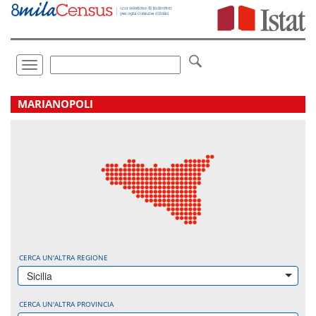
Vai
direttamente
a:
Contenuto
Ricerca
Toggle
navigation
.
MARIANOPOLI
CERCA UN'ALTRA REGIONE
Sicilia
CERCA UN'ALTRA PROVINCIA