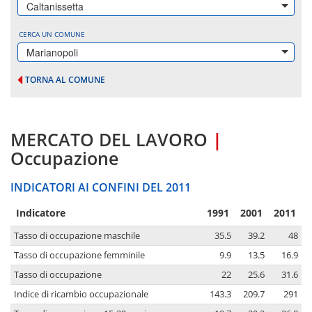
Caltanissetta
CERCA UN COMUNE
Marianopoli
TORNA AL COMUNE
MERCATO DEL LAVORO
|
Occupazione
INDICATORI AI CONFINI DEL 2011
Indicatore
1991
2001
2011
Tasso di occupazione maschile
35.5
39.2
48
Tasso di occupazione femminile
9.9
13.5
16.9
Tasso di occupazione
22
25.6
31.6
Indice di ricambio occupazionale
143.3
209.7
291