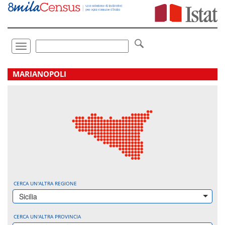
Vai
direttamente
a:
Contenuto
Ricerca
Toggle
navigation
.
MARIANOPOLI
CERCA UN'ALTRA REGIONE
Sicilia
CERCA UN'ALTRA PROVINCIA