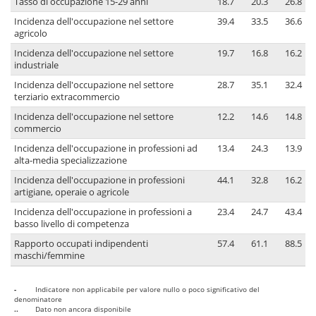
Tasso di occupazione 15-29 anni
18.7
20.3
26.8
Incidenza dell'occupazione nel settore
39.4
33.5
36.6
agricolo
Incidenza dell'occupazione nel settore
19.7
16.8
16.2
industriale
Incidenza dell'occupazione nel settore
28.7
35.1
32.4
terziario extracommercio
Incidenza dell'occupazione nel settore
12.2
14.6
14.8
commercio
Incidenza dell'occupazione in professioni ad
13.4
24.3
13.9
alta-media specializzazione
Incidenza dell'occupazione in professioni
44.1
32.8
16.2
artigiane, operaie o agricole
Incidenza dell'occupazione in professioni a
23.4
24.7
43.4
basso livello di competenza
Rapporto occupati indipendenti
57.4
61.1
88.5
maschi/femmine
-
Indicatore non applicabile per valore nullo o poco significativo del
denominatore
..
Dato non ancora disponibile