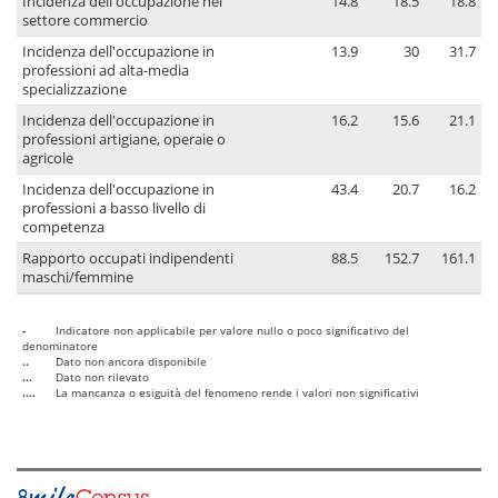
Incidenza dell'occupazione nel
14.8
18.5
18.8
settore commercio
Incidenza dell'occupazione in
13.9
30
31.7
professioni ad alta-media
specializzazione
Incidenza dell'occupazione in
16.2
15.6
21.1
professioni artigiane, operaie o
agricole
Incidenza dell'occupazione in
43.4
20.7
16.2
professioni a basso livello di
competenza
Rapporto occupati indipendenti
88.5
152.7
161.1
maschi/femmine
-
Indicatore non applicabile per valore nullo o poco significativo del
denominatore
..
Dato non ancora disponibile
...
Dato non rilevato
....
La mancanza o esiguità del fenomeno rende i valori non significativi