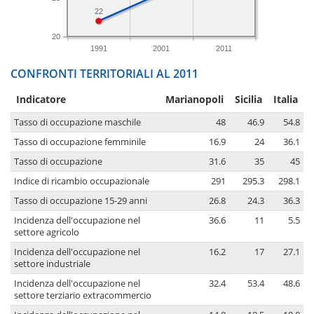
22
20
1991
2001
2011
CONFRONTI TERRITORIALI AL 2011
Indicatore
Marianopoli
Sicilia
Italia
Tasso di occupazione maschile
48
46.9
54.8
Tasso di occupazione femminile
16.9
24
36.1
Tasso di occupazione
31.6
35
45
Indice di ricambio occupazionale
291
295.3
298.1
Tasso di occupazione 15-29 anni
26.8
24.3
36.3
Incidenza dell'occupazione nel
36.6
11
5.5
settore agricolo
Incidenza dell'occupazione nel
16.2
17
27.1
settore industriale
Incidenza dell'occupazione nel
32.4
53.4
48.6
settore terziario extracommercio