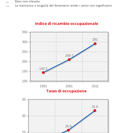
...
Dato non rilevato
....
La mancanza o esiguità del fenomeno rende i valori non significativi
Indice di ricambio occupazionale
350
291
300
250
209.7
200
143.3
150
100
1991
2001
2011
Tasso di occupazione
35
31.6
30
25.6
25