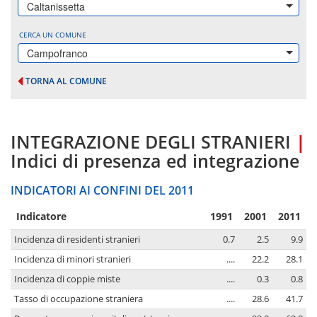
Caltanissetta
CERCA UN COMUNE
Campofranco
TORNA AL COMUNE
INTEGRAZIONE DEGLI STRANIERI
|
Indici di presenza ed integrazione
INDICATORI AI CONFINI DEL 2011
Indicatore
1991
2001
2011
Incidenza di residenti stranieri
0.7
2.5
9.9
Incidenza di minori stranieri
....
22.2
28.1
Incidenza di coppie miste
....
0.3
0.8
Tasso di occupazione straniera
....
28.6
41.7