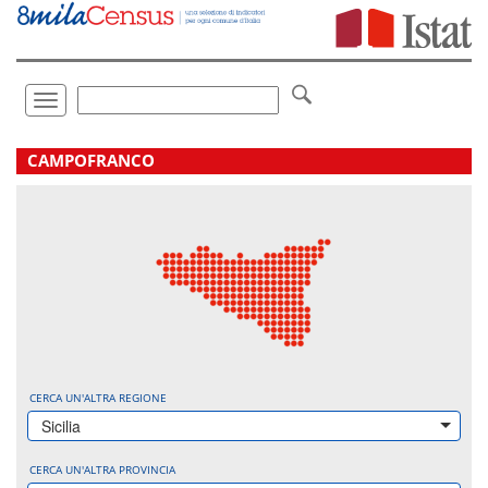
Vai
direttamente
a:
Contenuto
Ricerca
Toggle
navigation
.
CAMPOFRANCO
CERCA UN'ALTRA REGIONE
Sicilia
CERCA UN'ALTRA PROVINCIA