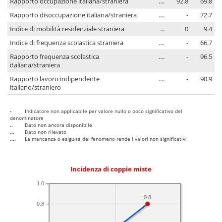
Rapporto occupazione italiana/straniera
....
92.8
69.8
Rapporto disoccupazione italiana/straniera
....
-
72.7
Indice di mobilità residenziale straniera
...
0
9.4
Indice di frequenza scolastica straniera
....
-
66.7
Rapporto frequenza scolastica
....
-
96.5
italiana/straniera
Rapporto lavoro indipendente
....
-
90.9
italiano/straniero
-
Indicatore non applicabile per valore nullo o poco significativo del
denominatore
..
Dato non ancora disponibile
...
Dato non rilevato
....
La mancanza o esiguità del fenomeno rende i valori non significativi
Incidenza di coppie miste
1.0
0.8
0.8