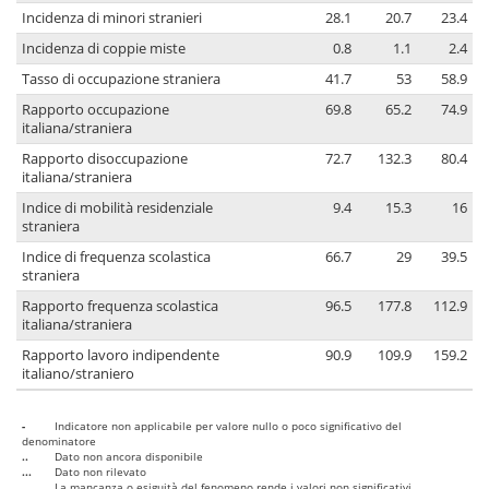
Incidenza di minori stranieri
28.1
20.7
23.4
Incidenza di coppie miste
0.8
1.1
2.4
Tasso di occupazione straniera
41.7
53
58.9
Rapporto occupazione
69.8
65.2
74.9
italiana/straniera
Rapporto disoccupazione
72.7
132.3
80.4
italiana/straniera
Indice di mobilità residenziale
9.4
15.3
16
straniera
Indice di frequenza scolastica
66.7
29
39.5
straniera
Rapporto frequenza scolastica
96.5
177.8
112.9
italiana/straniera
Rapporto lavoro indipendente
90.9
109.9
159.2
italiano/straniero
-
Indicatore non applicabile per valore nullo o poco significativo del
denominatore
..
Dato non ancora disponibile
...
Dato non rilevato
....
La mancanza o esiguità del fenomeno rende i valori non significativi