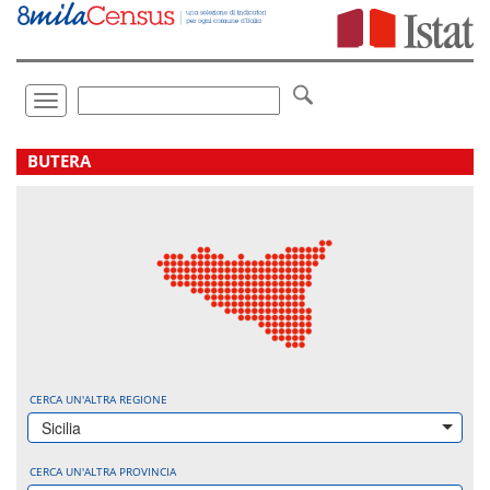
Vai
direttamente
a:
Contenuto
Ricerca
Toggle
navigation
.
BUTERA
CERCA UN'ALTRA REGIONE
Sicilia
CERCA UN'ALTRA PROVINCIA