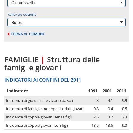
Caltanissetta
CERCA UN COMUNE
Butera
TORNA AL COMUNE
FAMIGLIE
|
Struttura delle
famiglie giovani
INDICATORI AI CONFINI DEL 2011
Indicatore
1991
2001
2011
Incidenza di giovani che vivono da soli
3
4.1
9.9
Incidenza di famiglie monogenitoriali giovani
0.8
0.4
0.5
Incidenza di coppie giovani senza figli
2.5
3.2
2.3
Incidenza di coppie giovani con figli
18.5
13.6
9.3