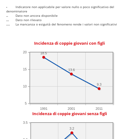
-
Indicatore non applicabile per valore nullo o poco significativo del
denominatore
..
Dato non ancora disponibile
...
Dato non rilevato
....
La mancanza o esiguità del fenomeno rende i valori non significativi
Incidenza di coppie giovani con figli
20
18.5
15
13.6
9.3
10
5
1991
2001
2011
Incidenza di coppie giovani senza figli
3.5
3.2