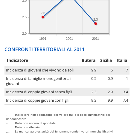
3.0
2.5
2.5
2.3
2.0
1991
2001
2011
CONFRONTI TERRITORIALI AL 2011
Indicatore
Butera
Sicilia
Italia
Incidenza di giovani che vivono da soli
9.9
6
7
Incidenza di famiglie monogenitoriali
0.5
0.9
1
giovani
Incidenza di coppie giovani senza figli
2.3
2.9
3.4
Incidenza di coppie giovani con figli
9.3
9.9
7.4
-
Indicatore non applicabile per valore nullo o poco significativo del
denominatore
..
Dato non ancora disponibile
...
Dato non rilevato
....
La mancanza o esiguità del fenomeno rende i valori non significativi