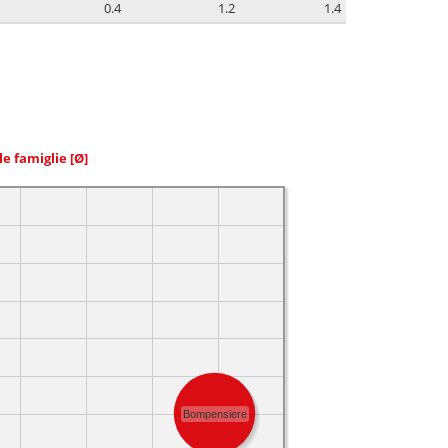
0.4
1.2
1.4
le famiglie
[Ø]
Bompensiere