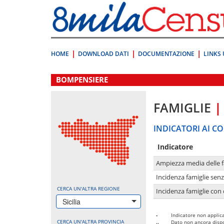
Vai
direttamente
a:
Contenuto
Ricerca
HOME
DOWNLOAD DATI
DOCUMENTAZIONE
LINKS 
.
BOMPENSIERE
FAMIGLIE
|
INDICATORI AI CO
Indicatore
Ampiezza media delle f
Incidenza famiglie senz
CERCA UN'ALTRA REGIONE
Incidenza famiglie con 
Sicilia
-
Indicatore non applica
CERCA UN'ALTRA PROVINCIA
..
Dato non ancora dispo