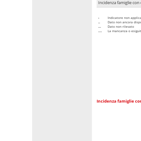
Incidenza famiglie con 
-
Indicatore non applica
..
Dato non ancora dispo
...
Dato non rilevato
....
La mancanza o esiguità
Incidenza famiglie co