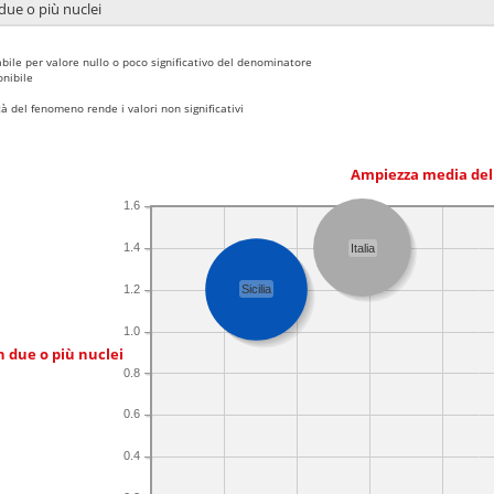
due o più nuclei
bile per valore nullo o poco significativo del denominatore
nibile
 del fenomeno rende i valori non significativi
Ampiezza media del
1.6
1.4
Italia
1.2
Sicilia
1.0
n due o più nuclei
0.8
0.6
0.4