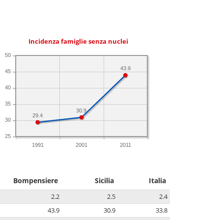
Incidenza famiglie senza nuclei
50
43.9
45
40
35
30.9
29.4
30
25
1991
2001
2011
Bompensiere
Sicilia
Italia
2.2
2.5
2.4
43.9
30.9
33.8