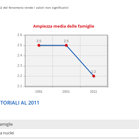
 del fenomeno rende i valori non significativi
Ampiezza media delle famiglie
2.6
2.5
2.5
2.5
2.4
2.3
2.2
2.2
2.1
1991
2001
2011
TORIALI AL 2011
amiglie
a nuclei