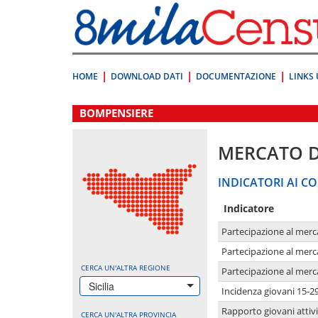
Vai
direttamente
a:
Contenuto
Ricerca
HOME
DOWNLOAD DATI
DOCUMENTAZIONE
LINKS 
.
BOMPENSIERE
MERCATO 
INDICATORI AI CO
Indicatore
Partecipazione al merc
Partecipazione al merc
CERCA UN'ALTRA REGIONE
Partecipazione al merc
Sicilia
Incidenza giovani 15-2
Rapporto giovani attivi
CERCA UN'ALTRA PROVINCIA