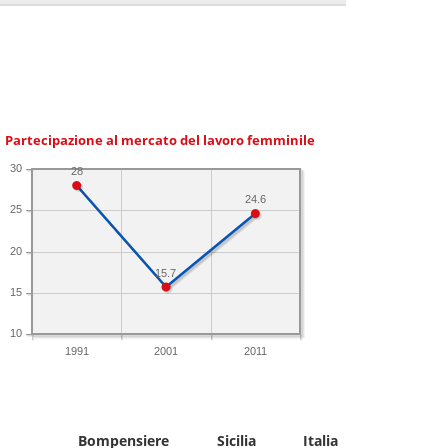
Partecipazione al mercato del lavoro femminile
30
28
24.6
25
20
15.7
15
10
1991
2001
2011
Bompensiere
Sicilia
Italia