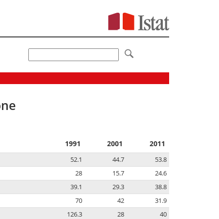
one
1991
2001
2011
52.1
44.7
53.8
28
15.7
24.6
39.1
29.3
38.8
70
42
31.9
126.3
28
40