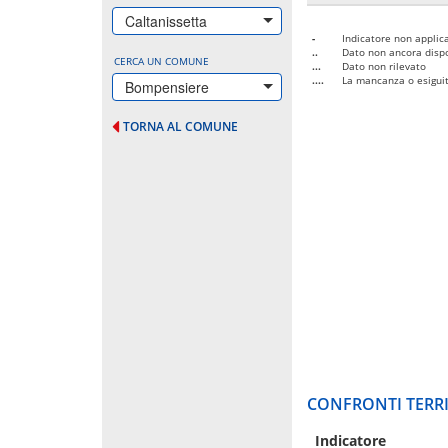
Caltanissetta
-
Indicatore non applica
..
Dato non ancora dispo
CERCA UN COMUNE
...
Dato non rilevato
....
La mancanza o esiguità
Bompensiere
TORNA AL COMUNE
CONFRONTI TERRI
Indicatore