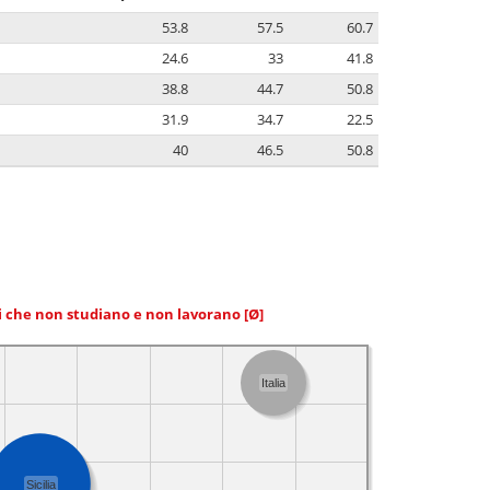
53.8
57.5
60.7
24.6
33
41.8
38.8
44.7
50.8
31.9
34.7
22.5
40
46.5
50.8
ni che non studiano e non lavorano
[Ø]
Italia
Sicilia