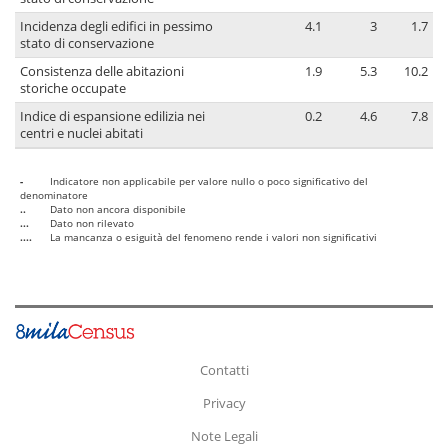
Incidenza degli edifici in pessimo
4.1
3
1.7
stato di conservazione
Consistenza delle abitazioni
1.9
5.3
10.2
storiche occupate
Indice di espansione edilizia nei
0.2
4.6
7.8
centri e nuclei abitati
-
Indicatore non applicabile per valore nullo o poco significativo del
denominatore
..
Dato non ancora disponibile
...
Dato non rilevato
....
La mancanza o esiguità del fenomeno rende i valori non significativi
Contatti
Privacy
Note Legali