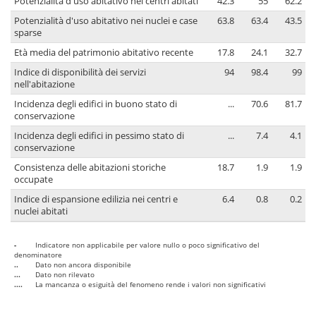
Potenzialità d'uso abitativo nei centri abitati
42.3
55
62.2
Potenzialità d'uso abitativo nei nuclei e case
63.8
63.4
43.5
sparse
Età media del patrimonio abitativo recente
17.8
24.1
32.7
Indice di disponibilità dei servizi
94
98.4
99
nell'abitazione
Incidenza degli edifici in buono stato di
...
70.6
81.7
conservazione
Incidenza degli edifici in pessimo stato di
...
7.4
4.1
conservazione
Consistenza delle abitazioni storiche
18.7
1.9
1.9
occupate
Indice di espansione edilizia nei centri e
6.4
0.8
0.2
nuclei abitati
-
Indicatore non applicabile per valore nullo o poco significativo del
denominatore
..
Dato non ancora disponibile
...
Dato non rilevato
....
La mancanza o esiguità del fenomeno rende i valori non significativi