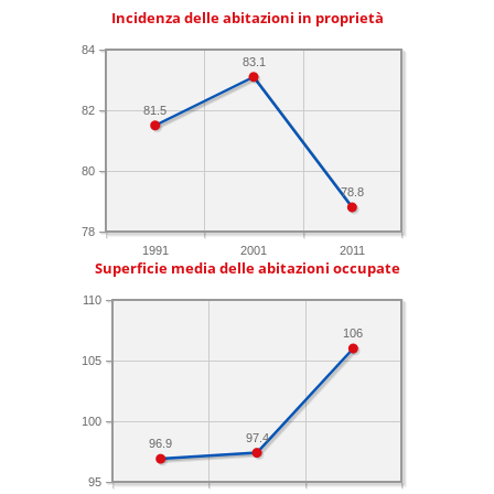
Incidenza delle abitazioni in proprietà
84
83.1
82
81.5
80
78.8
78
1991
2001
2011
Superficie media delle abitazioni occupate
110
106
105
100
97.4
96.9
95