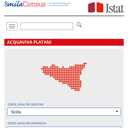
Vai
direttamente
a:
Contenuto
Ricerca
Toggle
navigation
.
ACQUAVIVA PLATANI
CERCA UN'ALTRA REGIONE
Sicilia
CERCA UN'ALTRA PROVINCIA