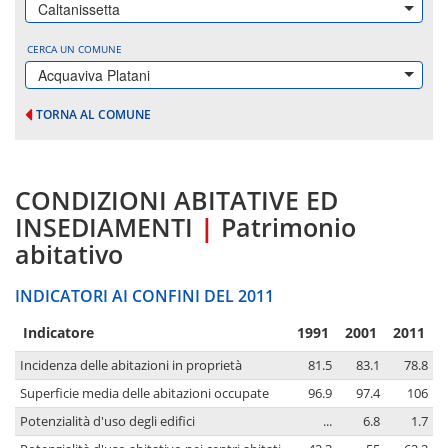
Caltanissetta
CERCA UN COMUNE
Acquaviva Platani
TORNA AL COMUNE
CONDIZIONI ABITATIVE ED
INSEDIAMENTI
|
Patrimonio
abitativo
INDICATORI AI CONFINI DEL 2011
Indicatore
1991
2001
2011
Incidenza delle abitazioni in proprietà
81.5
83.1
78.8
Superficie media delle abitazioni occupate
96.9
97.4
106
Potenzialità d'uso degli edifici
...
6.8
1.7