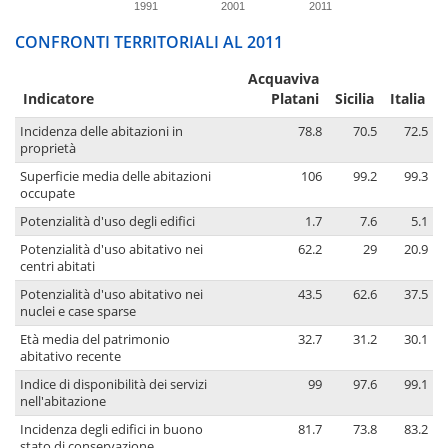
1991
2001
2011
CONFRONTI TERRITORIALI AL 2011
Acquaviva
Indicatore
Platani
Sicilia
Italia
Incidenza delle abitazioni in
78.8
70.5
72.5
proprietà
Superficie media delle abitazioni
106
99.2
99.3
occupate
Potenzialità d'uso degli edifici
1.7
7.6
5.1
Potenzialità d'uso abitativo nei
62.2
29
20.9
centri abitati
Potenzialità d'uso abitativo nei
43.5
62.6
37.5
nuclei e case sparse
Età media del patrimonio
32.7
31.2
30.1
abitativo recente
Indice di disponibilità dei servizi
99
97.6
99.1
nell'abitazione
Incidenza degli edifici in buono
81.7
73.8
83.2
stato di conservazione