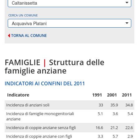
Caltanissetta
CERCA UN COMUNE
Acquaviva Platani
TORNA AL COMUNE
FAMIGLIE
|
Struttura delle
famiglie anziane
INDICATORI AI CONFINI DEL 2011
Indicatore
1991
2001
2011
Incidenza di anziani soli
33
35.9
34.8
Incidenza di famiglie monogenitoriali
5.1
3.6
5.4
anziane
Incidenza di coppie anziane senza figli
16.6
21.2
22.6
Incidenza di coppie anziane con figli
3.3
5.7
2.9