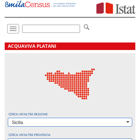
Vai
direttamente
a:
Contenuto
Ricerca
Toggle
navigation
.
ACQUAVIVA PLATANI
CERCA UN'ALTRA REGIONE
Sicilia
CERCA UN'ALTRA PROVINCIA