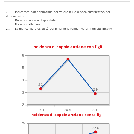
-
Indicatore non applicabile per valore nullo o poco significativo del
denominatore
..
Dato non ancora disponibile
...
Dato non rilevato
....
La mancanza o esiguità del fenomeno rende i valori non significativi
Incidenza di coppie anziane con figli
6
5
4
3.3
2.9
3
2
1991
2001
2011
Incidenza di coppie anziane senza figli
24
22.6