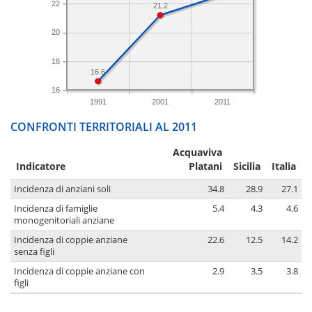
22
21.2
20
18
16.6
16
1991
2001
2011
CONFRONTI TERRITORIALI AL 2011
Acquaviva
Indicatore
Platani
Sicilia
Italia
Incidenza di anziani soli
34.8
28.9
27.1
Incidenza di famiglie
5.4
4.3
4.6
monogenitoriali anziane
Incidenza di coppie anziane
22.6
12.5
14.2
senza figli
Incidenza di coppie anziane con
2.9
3.5
3.8
figli