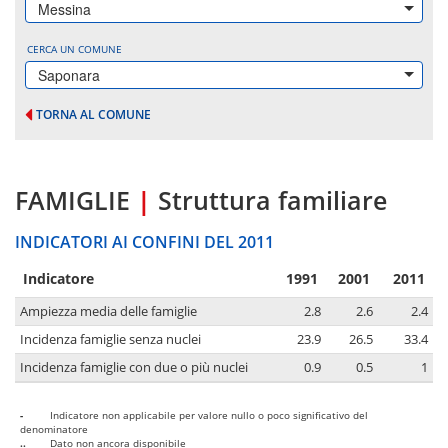
Messina
CERCA UN COMUNE
Saponara
TORNA AL COMUNE
FAMIGLIE
|
Struttura familiare
INDICATORI AI CONFINI DEL 2011
Indicatore
1991
2001
2011
Ampiezza media delle famiglie
2.8
2.6
2.4
Incidenza famiglie senza nuclei
23.9
26.5
33.4
Incidenza famiglie con due o più nuclei
0.9
0.5
1
-
Indicatore non applicabile per valore nullo o poco significativo del
denominatore
..
Dato non ancora disponibile