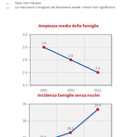
...
Dato non rilevato
....
La mancanza o esiguità del fenomeno rende i valori non significativi
Ampiezza media delle famiglie
3.0
2.8
2.8
2.6
2.6
2.4
2.4
2.2
1991
2001
2011
Incidenza famiglie senza nuclei
35
33.4
30
26.5