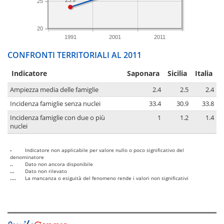
23.9
25
20
1991
2001
2011
CONFRONTI TERRITORIALI AL 2011
Indicatore
Saponara
Sicilia
Italia
Ampiezza media delle famiglie
2.4
2.5
2.4
Incidenza famiglie senza nuclei
33.4
30.9
33.8
Incidenza famiglie con due o più
1
1.2
1.4
nuclei
-
Indicatore non applicabile per valore nullo o poco significativo del
denominatore
..
Dato non ancora disponibile
...
Dato non rilevato
....
La mancanza o esiguità del fenomeno rende i valori non significativi