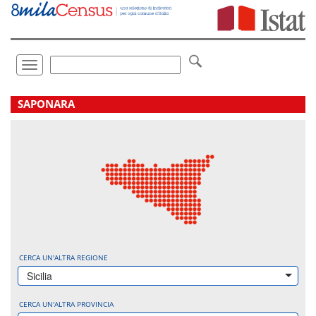
Vai
direttamente
a:
Contenuto
Ricerca
Toggle
navigation
.
SAPONARA
CERCA UN'ALTRA REGIONE
Sicilia
CERCA UN'ALTRA PROVINCIA