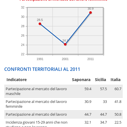
32
30.9
30
28.5
28
26
24.1
24
22
1991
2001
2011
CONFRONTI TERRITORIALI AL 2011
Indicatore
Saponara
Sicilia
Italia
Partecipazione al mercato del lavoro
59.4
57.5
60.7
maschile
Partecipazione al mercato del lavoro
30.9
33
41.8
femminile
Partecipazione al mercato del lavoro
44.7
44.7
50.8
Incidenza giovani 15-29 anni che non
32.1
34.7
22.5