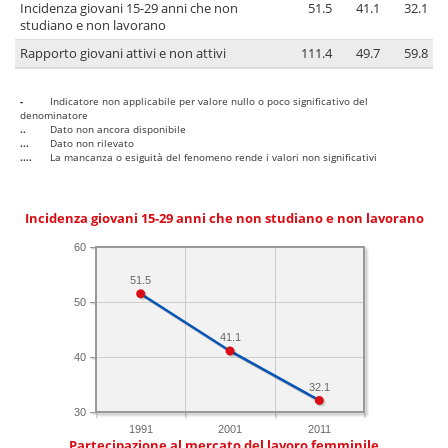
Incidenza giovani 15-29 anni che non
51.5
41.1
32.1
studiano e non lavorano
Rapporto giovani attivi e non attivi
111.4
49.7
59.8
-
Indicatore non applicabile per valore nullo o poco significativo del
denominatore
..
Dato non ancora disponibile
...
Dato non rilevato
....
La mancanza o esiguità del fenomeno rende i valori non significativi
Incidenza giovani 15-29 anni che non studiano e non lavorano
60
51.5
50
41.1
40
32.1
30
1991
2001
2011
Partecipazione al mercato del lavoro femminile