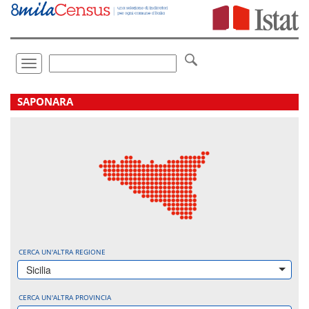
Vai
direttamente
a:
Contenuto
Ricerca
Toggle
navigation
.
SAPONARA
CERCA UN'ALTRA REGIONE
Sicilia
CERCA UN'ALTRA PROVINCIA