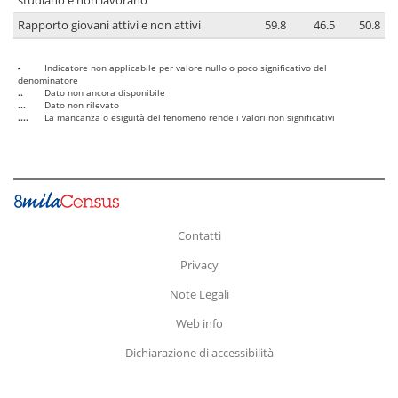
studiano e non lavorano
Rapporto giovani attivi e non attivi
59.8
46.5
50.8
-
Indicatore non applicabile per valore nullo o poco significativo del
denominatore
..
Dato non ancora disponibile
...
Dato non rilevato
....
La mancanza o esiguità del fenomeno rende i valori non significativi
Contatti
Privacy
Note Legali
Web info
Dichiarazione di accessibilità