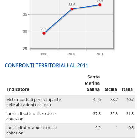
37.8
36.6
35
29.5
30
25
1991
2001
2011
CONFRONTI TERRITORIALI AL 2011
Santa
Marina
Indicatore
Salina
Sicilia
Italia
Metri quadrati per occupante
45.6
38.7
40.7
nelle abitazioni occupate
Indice di sottoutilizzo delle
37.8
32.3
31.3
abitazioni
Indice di affollamento delle
0.2
1
0.6
abitazioni