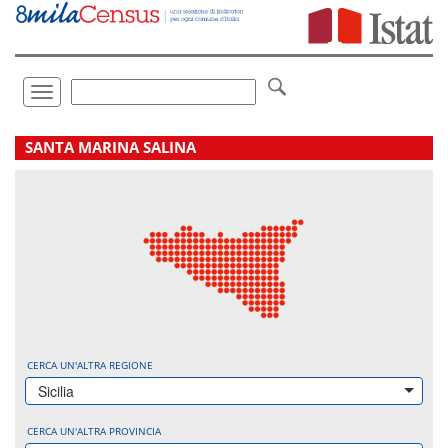
Vai
direttamente
a:
Contenuto
Ricerca
Toggle
navigation
.
SANTA MARINA SALINA
CERCA UN'ALTRA REGIONE
Sicilia
CERCA UN'ALTRA PROVINCIA