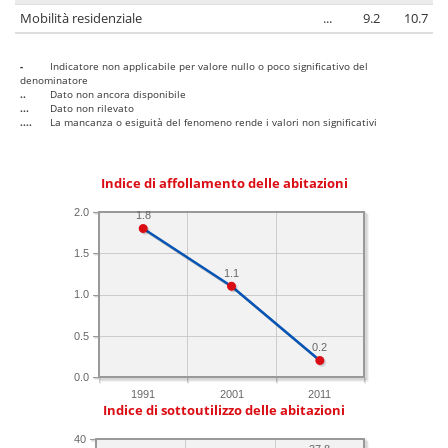
Mobilità residenziale
...
9.2
10.7
-
Indicatore non applicabile per valore nullo o poco significativo del
denominatore
..
Dato non ancora disponibile
...
Dato non rilevato
....
La mancanza o esiguità del fenomeno rende i valori non significativi
Indice di affollamento delle abitazioni
2.0
1.8
1.5
1.1
1.0
0.5
0.2
0.0
1991
2001
2011
Indice di sottoutilizzo delle abitazioni
40