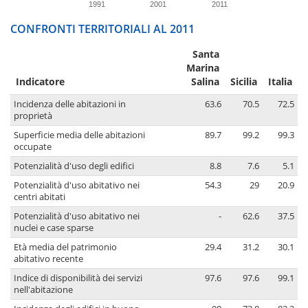
1991
2001
2011
CONFRONTI TERRITORIALI AL 2011
Santa
Marina
Indicatore
Salina
Sicilia
Italia
Incidenza delle abitazioni in
63.6
70.5
72.5
proprietà
Superficie media delle abitazioni
89.7
99.2
99.3
occupate
Potenzialità d'uso degli edifici
8.8
7.6
5.1
Potenzialità d'uso abitativo nei
54.3
29
20.9
centri abitati
Potenzialità d'uso abitativo nei
-
62.6
37.5
nuclei e case sparse
Età media del patrimonio
29.4
31.2
30.1
abitativo recente
Indice di disponibilità dei servizi
97.6
97.6
99.1
nell'abitazione