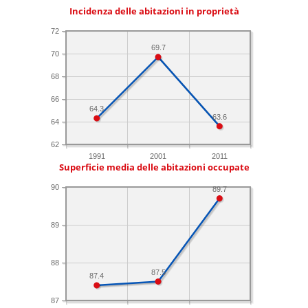
Incidenza delle abitazioni in proprietà
72
69.7
70
68
66
64.3
63.6
64
62
1991
2001
2011
Superficie media delle abitazioni occupate
90
89.7
89
88
87.5
87.4
87