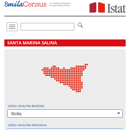
Vai
direttamente
a:
Contenuto
Ricerca
Toggle
navigation
.
SANTA MARINA SALINA
CERCA UN'ALTRA REGIONE
Sicilia
CERCA UN'ALTRA PROVINCIA