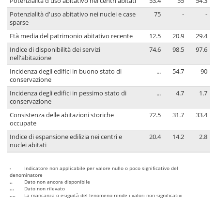
Potenzialità d'uso abitativo nei centri abitati
53.4
55
54.3
Potenzialità d'uso abitativo nei nuclei e case
75
-
-
sparse
Età media del patrimonio abitativo recente
12.5
20.9
29.4
Indice di disponibilità dei servizi
74.6
98.5
97.6
nell'abitazione
Incidenza degli edifici in buono stato di
...
54.7
90
conservazione
Incidenza degli edifici in pessimo stato di
...
4.7
1.7
conservazione
Consistenza delle abitazioni storiche
72.5
31.7
33.4
occupate
Indice di espansione edilizia nei centri e
20.4
14.2
2.8
nuclei abitati
-
Indicatore non applicabile per valore nullo o poco significativo del
denominatore
..
Dato non ancora disponibile
...
Dato non rilevato
....
La mancanza o esiguità del fenomeno rende i valori non significativi