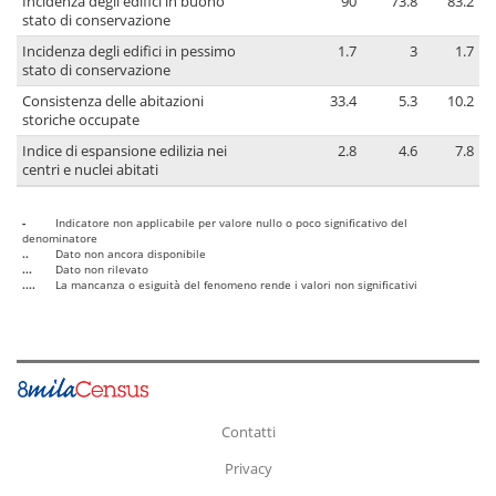
Incidenza degli edifici in buono
90
73.8
83.2
stato di conservazione
Incidenza degli edifici in pessimo
1.7
3
1.7
stato di conservazione
Consistenza delle abitazioni
33.4
5.3
10.2
storiche occupate
Indice di espansione edilizia nei
2.8
4.6
7.8
centri e nuclei abitati
-
Indicatore non applicabile per valore nullo o poco significativo del
denominatore
..
Dato non ancora disponibile
...
Dato non rilevato
....
La mancanza o esiguità del fenomeno rende i valori non significativi
Contatti
Privacy