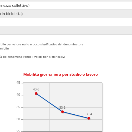
mezzo collettivo)
 in bicicletta)
bile per valore nullo o poco significativo del denominatore
nibile
 del fenomeno rende i valori non significativi
Mobilità giornaliera per studio o lavoro
45
40.6
40
35
33.1
30.4
30
25