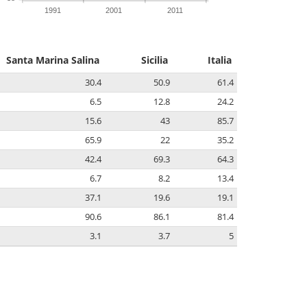
1991
2001
2011
Santa Marina Salina
Sicilia
Italia
30.4
50.9
61.4
6.5
12.8
24.2
15.6
43
85.7
65.9
22
35.2
42.4
69.3
64.3
6.7
8.2
13.4
37.1
19.6
19.1
90.6
86.1
81.4
3.1
3.7
5