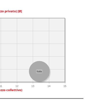
zzo privato)
[Ø]
Italia
11
12
13
14
15
zzo collettivo)