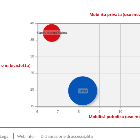
Mobilità privata (uso me
40
Santa Marina Salina
35
30
 o in bicicletta)
25
20
Sicilia
15
6
7
8
9
10
Mobilità pubblica (uso me
Legali
Web info
Dichiarazione di accessibilità