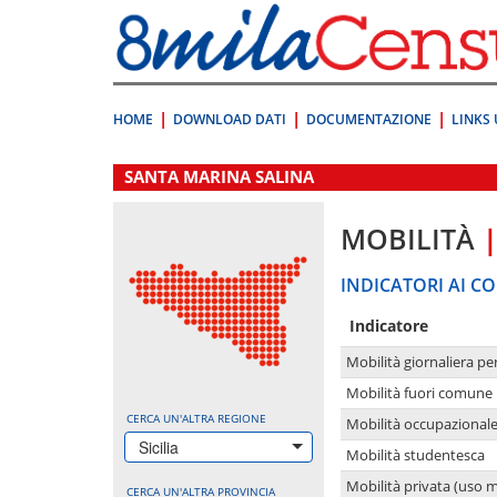
Vai
direttamente
a:
Contenuto
Ricerca
HOME
DOWNLOAD DATI
DOCUMENTAZIONE
LINKS 
.
SANTA MARINA SALINA
MOBILITÀ
INDICATORI AI CO
Indicatore
Mobilità giornaliera pe
Mobilità fuori comune 
CERCA UN'ALTRA REGIONE
Mobilità occupazional
Sicilia
Mobilità studentesca
Mobilità privata (uso 
CERCA UN'ALTRA PROVINCIA