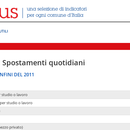
UTILI
|
Spostamenti quotidiani
NFINI DEL 2011
r studio o lavoro
per studio o lavoro
e
mezzo privato)