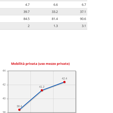
4.7
6.6
6.7
39.7
33.2
37.1
84.5
81.4
90.6
2
1.3
3.1
Mobilità privata (uso mezzo privato)
44
42.4
42
41.2
40
38.4
38