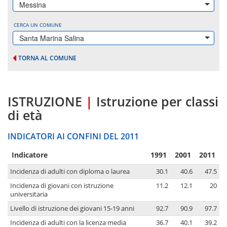
Messina
CERCA UN COMUNE
Santa Marina Salina
TORNA AL COMUNE
ISTRUZIONE
|
Istruzione per classi
di età
INDICATORI AI CONFINI DEL 2011
Indicatore
1991
2001
2011
Incidenza di adulti con diploma o laurea
30.1
40.6
47.5
Incidenza di giovani con istruzione
11.2
12.1
20
universitaria
Livello di istruzione dei giovani 15-19 anni
92.7
90.9
97.7
Incidenza di adulti con la licenza media
36.7
40.1
39.2