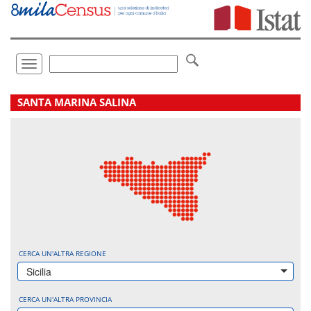
Vai
direttamente
a:
Contenuto
Ricerca
Toggle
navigation
.
SANTA MARINA SALINA
CERCA UN'ALTRA REGIONE
Sicilia
CERCA UN'ALTRA PROVINCIA