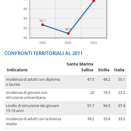
96
94
92.7
92
90.9
90
1991
2001
2011
CONFRONTI TERRITORIALI AL 2011
Santa Marina
Indicatore
Salina
Sicilia
Italia
Incidenza di adulti con diploma
47.5
48.2
55.1
o laurea
Incidenza di giovani con
20
18.3
23.2
istruzione universitaria
Livello di istruzione dei giovani
97.7
96.5
97.9
15-19 anni
Incidenza di adulti con la licenza
39.2
35.8
33.5
media