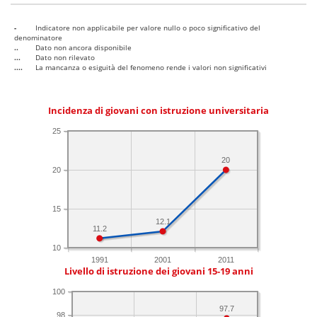
-
Indicatore non applicabile per valore nullo o poco significativo del
denominatore
..
Dato non ancora disponibile
...
Dato non rilevato
....
La mancanza o esiguità del fenomeno rende i valori non significativi
Incidenza di giovani con istruzione universitaria
25
20
20
15
12.1
11.2
10
1991
2001
2011
Livello di istruzione dei giovani 15-19 anni
100
97.7
98