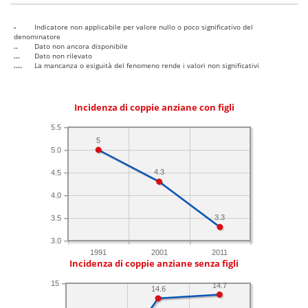
-
Indicatore non applicabile per valore nullo o poco significativo del
denominatore
..
Dato non ancora disponibile
...
Dato non rilevato
....
La mancanza o esiguità del fenomeno rende i valori non significativi
Incidenza di coppie anziane con figli
5.5
5
5.0
4.3
4.5
4.0
3.3
3.5
3.0
1991
2001
2011
Incidenza di coppie anziane senza figli
15
14.7
14.6