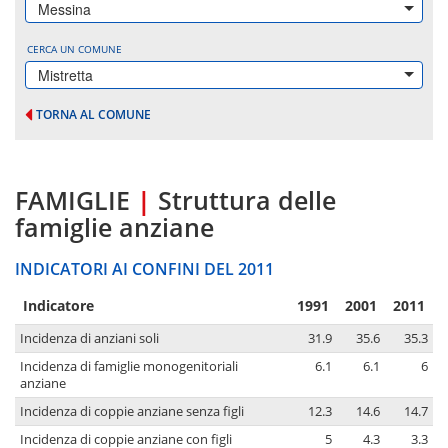
Messina
CERCA UN COMUNE
Mistretta
TORNA AL COMUNE
FAMIGLIE
|
Struttura delle
famiglie anziane
INDICATORI AI CONFINI DEL 2011
Indicatore
1991
2001
2011
Incidenza di anziani soli
31.9
35.6
35.3
Incidenza di famiglie monogenitoriali
6.1
6.1
6
anziane
Incidenza di coppie anziane senza figli
12.3
14.6
14.7
Incidenza di coppie anziane con figli
5
4.3
3.3