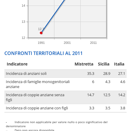
14
13
12.3
12
1991
2001
2011
CONFRONTI TERRITORIALI AL 2011
Indicatore
Mistretta
Sicilia
Italia
Incidenza di anziani soli
35.3
28.9
27.1
Incidenza di famiglie monogenitoriali
6
4.3
4.6
anziane
Incidenza di coppie anziane senza
14.7
12.5
14.2
figli
Incidenza di coppie anziane con figli
3.3
3.5
3.8
-
Indicatore non applicabile per valore nullo o poco significativo del
denominatore
..
Dato non ancora disponibile