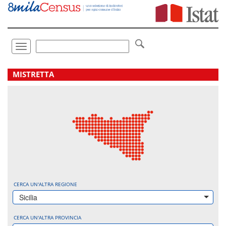
Vai
direttamente
a:
Contenuto
Ricerca
Toggle
navigation
.
MISTRETTA
CERCA UN'ALTRA REGIONE
Sicilia
CERCA UN'ALTRA PROVINCIA