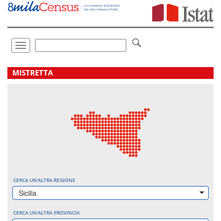
Vai
direttamente
a:
Contenuto
Ricerca
Toggle
navigation
.
MISTRETTA
CERCA UN'ALTRA REGIONE
Sicilia
CERCA UN'ALTRA PROVINCIA