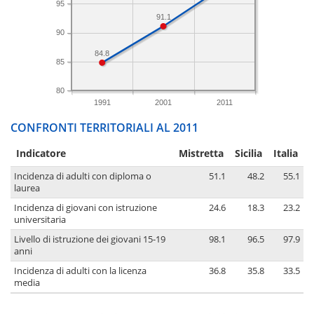
95
91.1
90
84.8
85
80
1991
2001
2011
CONFRONTI TERRITORIALI AL 2011
Indicatore
Mistretta
Sicilia
Italia
Incidenza di adulti con diploma o
51.1
48.2
55.1
laurea
Incidenza di giovani con istruzione
24.6
18.3
23.2
universitaria
Livello di istruzione dei giovani 15-19
98.1
96.5
97.9
anni
Incidenza di adulti con la licenza
36.8
35.8
33.5
media