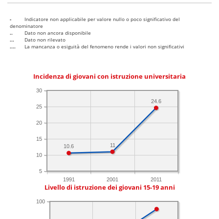
-
Indicatore non applicabile per valore nullo o poco significativo del
denominatore
..
Dato non ancora disponibile
...
Dato non rilevato
....
La mancanza o esiguità del fenomeno rende i valori non significativi
Incidenza di giovani con istruzione universitaria
30
24.6
25
20
15
11
10.6
10
5
1991
2001
2011
Livello di istruzione dei giovani 15-19 anni
100