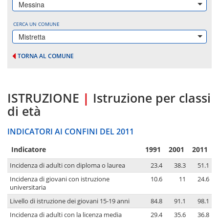
Messina
CERCA UN COMUNE
Mistretta
TORNA AL COMUNE
ISTRUZIONE
|
Istruzione per classi
di età
INDICATORI AI CONFINI DEL 2011
Indicatore
1991
2001
2011
Incidenza di adulti con diploma o laurea
23.4
38.3
51.1
Incidenza di giovani con istruzione
10.6
11
24.6
universitaria
Livello di istruzione dei giovani 15-19 anni
84.8
91.1
98.1
Incidenza di adulti con la licenza media
29.4
35.6
36.8