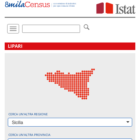
Vai
direttamente
a:
Contenuto
Ricerca
Toggle
navigation
.
LIPARI
CERCA UN'ALTRA REGIONE
Sicilia
CERCA UN'ALTRA PROVINCIA