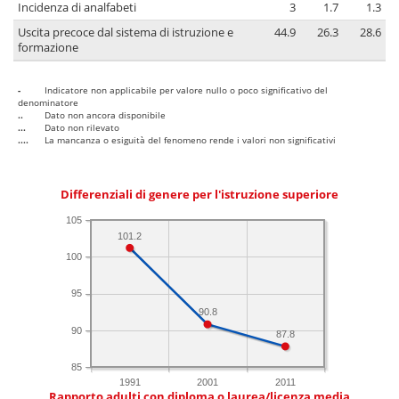
Incidenza di analfabeti
3
1.7
1.3
Uscita precoce dal sistema di istruzione e
44.9
26.3
28.6
formazione
-
Indicatore non applicabile per valore nullo o poco significativo del
denominatore
..
Dato non ancora disponibile
...
Dato non rilevato
....
La mancanza o esiguità del fenomeno rende i valori non significativi
Differenziali di genere per l'istruzione superiore
105
101.2
100
95
90.8
90
87.8
85
1991
2001
2011
Rapporto adulti con diploma o laurea/licenza media