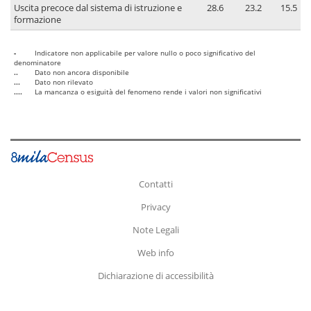
Uscita precoce dal sistema di istruzione e
28.6
23.2
15.5
formazione
-
Indicatore non applicabile per valore nullo o poco significativo del
denominatore
..
Dato non ancora disponibile
...
Dato non rilevato
....
La mancanza o esiguità del fenomeno rende i valori non significativi
Contatti
Privacy
Note Legali
Web info
Dichiarazione di accessibilità