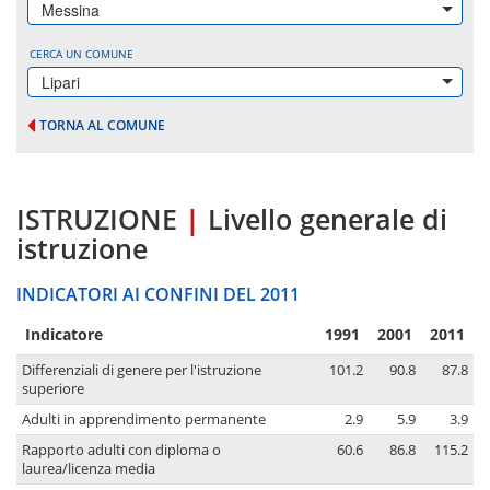
Messina
CERCA UN COMUNE
Lipari
TORNA AL COMUNE
ISTRUZIONE
|
Livello generale di
istruzione
INDICATORI AI CONFINI DEL 2011
Indicatore
1991
2001
2011
Differenziali di genere per l'istruzione
101.2
90.8
87.8
superiore
Adulti in apprendimento permanente
2.9
5.9
3.9
Rapporto adulti con diploma o
60.6
86.8
115.2
laurea/licenza media