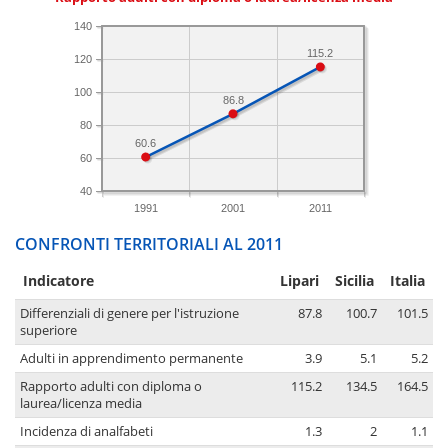
140
115.2
120
100
86.8
80
60.6
60
40
1991
2001
2011
CONFRONTI TERRITORIALI AL 2011
Indicatore
Lipari
Sicilia
Italia
Differenziali di genere per l'istruzione
87.8
100.7
101.5
superiore
Adulti in apprendimento permanente
3.9
5.1
5.2
Rapporto adulti con diploma o
115.2
134.5
164.5
laurea/licenza media
Incidenza di analfabeti
1.3
2
1.1