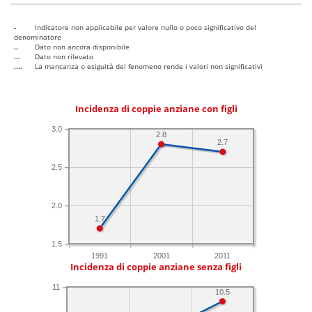
-
Indicatore non applicabile per valore nullo o poco significativo del
denominatore
..
Dato non ancora disponibile
...
Dato non rilevato
....
La mancanza o esiguità del fenomeno rende i valori non significativi
Incidenza di coppie anziane con figli
3.0
2.8
2.7
2.5
2.0
1.7
1.5
1991
2001
2011
Incidenza di coppie anziane senza figli
11
10.5