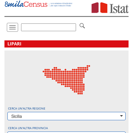
Vai
direttamente
a:
Contenuto
Ricerca
Toggle
navigation
.
LIPARI
CERCA UN'ALTRA REGIONE
Sicilia
CERCA UN'ALTRA PROVINCIA