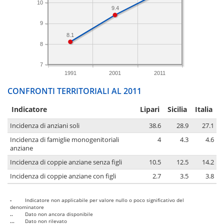
10
9.4
9
8.1
8
7
1991
2001
2011
CONFRONTI TERRITORIALI AL 2011
Indicatore
Lipari
Sicilia
Italia
Incidenza di anziani soli
38.6
28.9
27.1
Incidenza di famiglie monogenitoriali
4
4.3
4.6
anziane
Incidenza di coppie anziane senza figli
10.5
12.5
14.2
Incidenza di coppie anziane con figli
2.7
3.5
3.8
-
Indicatore non applicabile per valore nullo o poco significativo del
denominatore
..
Dato non ancora disponibile
...
Dato non rilevato