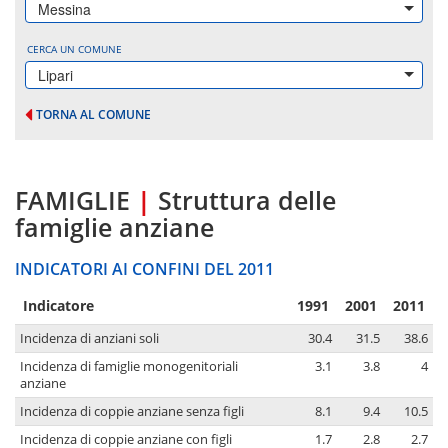
Messina
CERCA UN COMUNE
Lipari
TORNA AL COMUNE
FAMIGLIE
|
Struttura delle
famiglie anziane
INDICATORI AI CONFINI DEL 2011
Indicatore
1991
2001
2011
Incidenza di anziani soli
30.4
31.5
38.6
Incidenza di famiglie monogenitoriali
3.1
3.8
4
anziane
Incidenza di coppie anziane senza figli
8.1
9.4
10.5
Incidenza di coppie anziane con figli
1.7
2.8
2.7