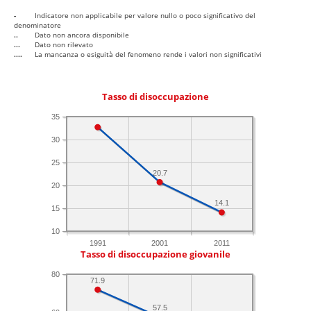
-
Indicatore non applicabile per valore nullo o poco significativo del
denominatore
..
Dato non ancora disponibile
...
Dato non rilevato
....
La mancanza o esiguità del fenomeno rende i valori non significativi
Tasso di disoccupazione
35
30
25
20.7
20
14.1
15
10
1991
2001
2011
Tasso di disoccupazione giovanile
80
71.9
57.5