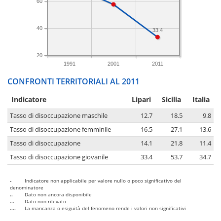
60
40
33.4
20
1991
2001
2011
CONFRONTI TERRITORIALI AL 2011
Indicatore
Lipari
Sicilia
Italia
Tasso di disoccupazione maschile
12.7
18.5
9.8
Tasso di disoccupazione femminile
16.5
27.1
13.6
Tasso di disoccupazione
14.1
21.8
11.4
Tasso di disoccupazione giovanile
33.4
53.7
34.7
-
Indicatore non applicabile per valore nullo o poco significativo del
denominatore
..
Dato non ancora disponibile
...
Dato non rilevato
....
La mancanza o esiguità del fenomeno rende i valori non significativi