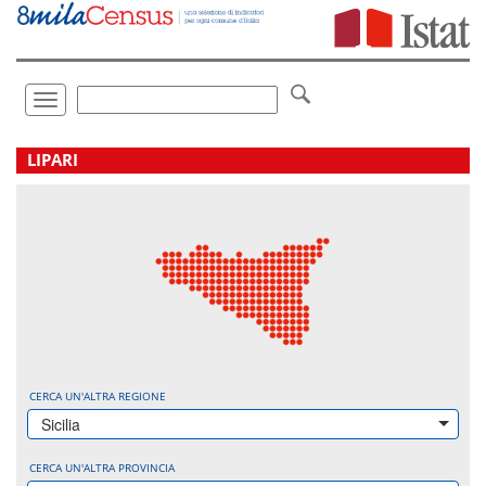
Vai
direttamente
a:
Contenuto
Ricerca
Toggle
navigation
.
LIPARI
CERCA UN'ALTRA REGIONE
Sicilia
CERCA UN'ALTRA PROVINCIA