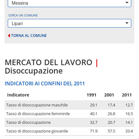
Messina
CERCA UN COMUNE
Lipari
TORNA AL COMUNE
MERCATO DEL LAVORO
|
Disoccupazione
INDICATORI AI CONFINI DEL 2011
Indicatore
1991
2001
2011
Tasso di disoccupazione maschile
29.1
17.4
12.7
Tasso di disoccupazione femminile
40.1
26.8
16.5
Tasso di disoccupazione
32.7
20.7
14.1
Tasso di disoccupazione giovanile
71.9
57.5
33.4