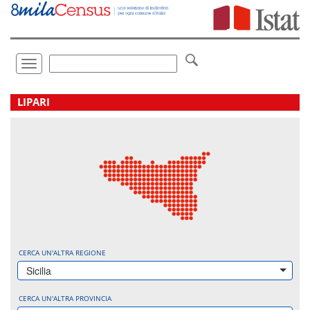
Vai
direttamente
a:
Contenuto
Ricerca
Toggle
navigation
.
LIPARI
CERCA UN'ALTRA REGIONE
Sicilia
CERCA UN'ALTRA PROVINCIA