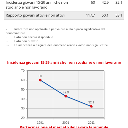
Incidenza giovani 15-29 anni che non
60
42.9
32.1
studiano e non lavorano
Rapporto giovani attivi e non attivi
117.7
50.1
53.1
-
Indicatore non applicabile per valore nullo o poco significativo del
denominatore
..
Dato non ancora disponibile
...
Dato non rilevato
....
La mancanza o esiguità del fenomeno rende i valori non significativi
Incidenza giovani 15-29 anni che non studiano e non lavorano
70
60
60
50
42.9
40
32.1
30
20
1991
2001
2011
Partecipazione al mercato del lavoro femminile