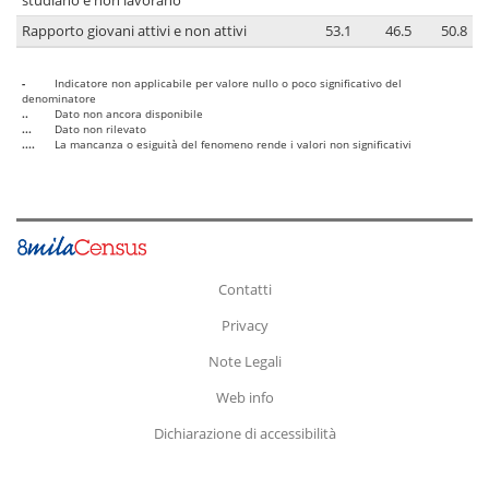
studiano e non lavorano
Rapporto giovani attivi e non attivi
53.1
46.5
50.8
-
Indicatore non applicabile per valore nullo o poco significativo del
denominatore
..
Dato non ancora disponibile
...
Dato non rilevato
....
La mancanza o esiguità del fenomeno rende i valori non significativi
Contatti
Privacy
Note Legali
Web info
Dichiarazione di accessibilità