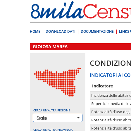
Vai
direttamente
a:
Contenuto
Ricerca
HOME
DOWNLOAD DATI
DOCUMENTAZIONE
LINKS 
.
GIOIOSA MAREA
CONDIZION
INDICATORI AI CO
Indicatore
Incidenza delle abitazi
Superficie media delle
CERCA UN'ALTRA REGIONE
Potenzialità d'uso degli
Sicilia
Potenzialità d'uso abita
Potenzialità d'uso abit
CERCA UN'ALTRA PROVINCIA