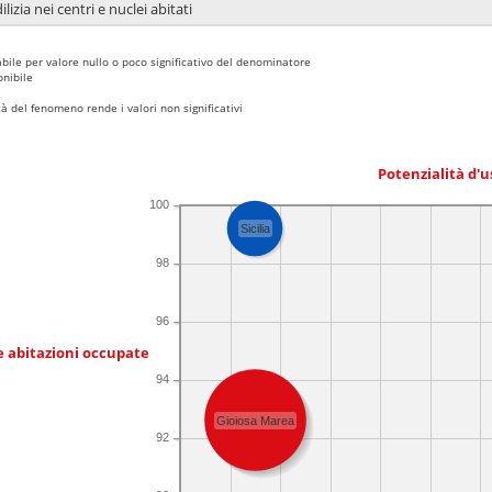
lizia nei centri e nuclei abitati
bile per valore nullo o poco significativo del denominatore
nibile
 del fenomeno rende i valori non significativi
Potenzialità d'u
100
Sicilia
98
96
e abitazioni occupate
94
Gioiosa Marea
92