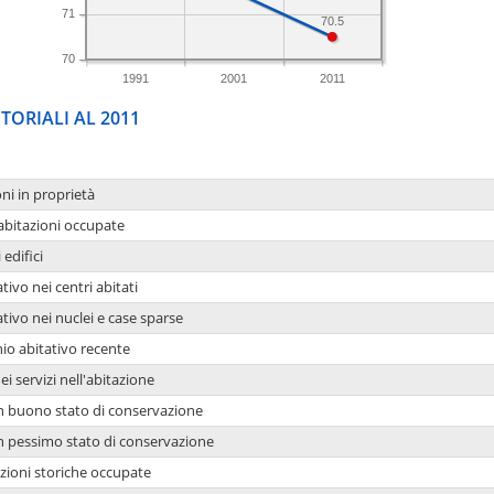
71
70.5
70
1991
2001
2011
TORIALI AL 2011
oni in proprietà
 abitazioni occupate
 edifici
tivo nei centri abitati
ativo nei nuclei e case sparse
io abitativo recente
ei servizi nell'abitazione
 in buono stato di conservazione
 in pessimo stato di conservazione
azioni storiche occupate