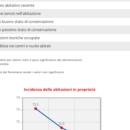
io abitativo recente
ei servizi nell'abitazione
 in buono stato di conservazione
 in pessimo stato di conservazione
azioni storiche occupate
lizia nei centri e nuclei abitati
bile per valore nullo o poco significativo del denominatore
nibile
 del fenomeno rende i valori non significativi
Incidenza delle abitazioni in proprietà
74
73.1
73
72
71.5