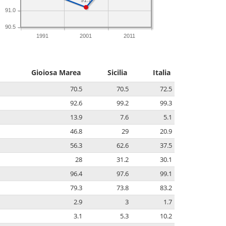
91.1
91.0
90.5
1991
2001
2011
Gioiosa Marea
Sicilia
Italia
70.5
70.5
72.5
92.6
99.2
99.3
13.9
7.6
5.1
46.8
29
20.9
56.3
62.6
37.5
28
31.2
30.1
96.4
97.6
99.1
79.3
73.8
83.2
2.9
3
1.7
3.1
5.3
10.2