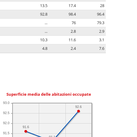
13.5
17.4
28
92.8
98.4
96.4
...
76
79.3
...
2.8
2.9
10.3
11.6
3.1
4.8
2.4
7.6
Superficie media delle abitazioni occupate
93.0
92.6
92.5
92.0
91.6
91.5