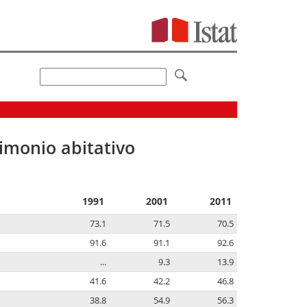
imonio abitativo
1991
2001
2011
73.1
71.5
70.5
91.6
91.1
92.6
...
9.3
13.9
41.6
42.2
46.8
38.8
54.9
56.3