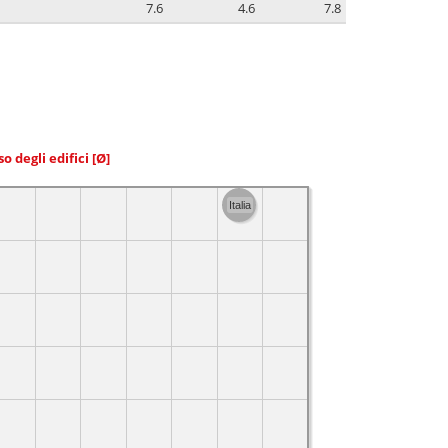
7.6
4.6
7.8
so degli edifici
[Ø]
Italia