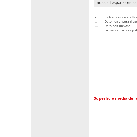
Indice di espansione edi
-
Indicatore non applica
..
Dato non ancora dispo
...
Dato non rilevato
....
La mancanza o esiguità
Superficie media dell